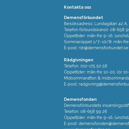
Kontakta oss
Demensförbundet
Besöksadress: Lundagatan 42 A, 5
Telefon förbundskansli: 08-658 9
Öppettider: mån-fre 9–16, lunchst
Sommaröppet 1/7–10/8: mån-fre 9
E-post:
rdr@demensforbundet.se
Rådgivningen
Telefon: 010-175 50 56
Öppettider: mån-fre 10–20, lör 10
Midsommarafton & midsommarda
E-post:
radgivning@demensforbu
Demensfonden
Demensförbundets insamlingsstif
Telefon: 08-658 99 26
Öppettider: mån-fre 9–16, lunchst
E-post:
demensfonden@demensfo