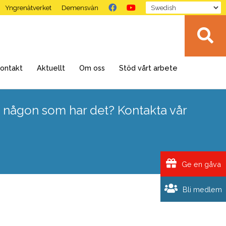
Yngrenätverket
Demensvän
ontakt
Aktuellt
Om oss
Stöd vårt arbete
 någon som har det? Kontakta vår
Ge en gåva
Bli medlem