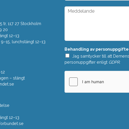
t
o
*
p
M
d
e
o
d
w
 tr, 117 27 Stockholm
d
n
e
9 20
*
l
ängt 12–13
a
–15, lunchstängt 12–13
n
Behandling av personuppgifte
d
e
Jag samtycker till att Demen
*
personuppgifter enligt
GDPR
.
–12
gen – stängt
ndet.se
telse
ängt 12–13
rbundet.se