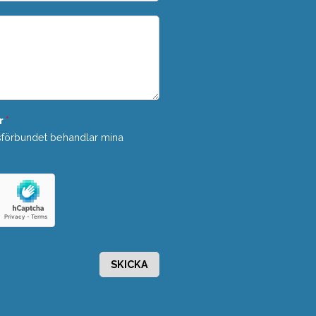
r
*
sförbundet behandlar mina
SKICKA