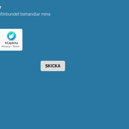
r
*
sförbundet behandlar mina
SKICKA