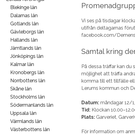
Promenadgrup
Blekinge län
Dalarnas län
Vi ses på tisdagar klock
Gotlands län
utifrån deltagarnas för
Gävleborgs län
facebook.com/Demensfor
Hallands län
Jämtlands län
Samtal kring de
Jönköpings län
Kalmar län
På dessa träffar kan du
Kronobergs län
möjlighet att träffa andra
Norrbottens län
komma till ett tillfälle 
Lerums kommun och De
Skåne län
Stockholms län
Datum:
måndagar 12/1, 
Södermanlands län
Tid:
Klockan 10.00–12.0
Uppsala län
Plats:
Garveriet, Garver
Värmlands län
Västerbottens län
För information om anmä