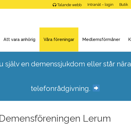
Intranät – login
Butik
Talande webb
Att vara anhörig
Våra föreningar
Medlemsförmåner
K
 själv en demenssjukdom eller står nära
telefonrådgivning.
 i Demensföreningen Lerum