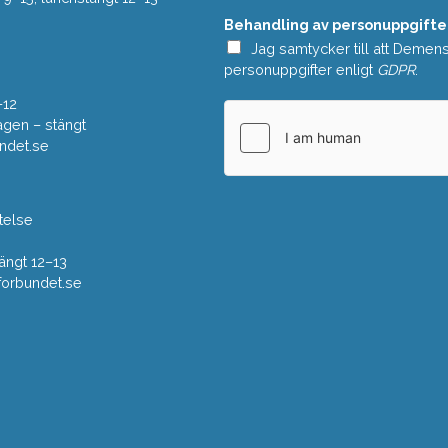
n
Behandling av personuppgifte
d
e
Jag samtycker till att Demen
*
personuppgifter enligt
GDPR
.
–12
gen – stängt
ndet.se
telse
ängt 12–13
rbundet.se