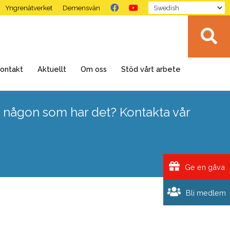
Yngrenätverket
Demensvän
ontakt
Aktuellt
Om oss
Stöd vårt arbete
 någon som har det? Kontakta vår
Ge en gåva
Bli medlem