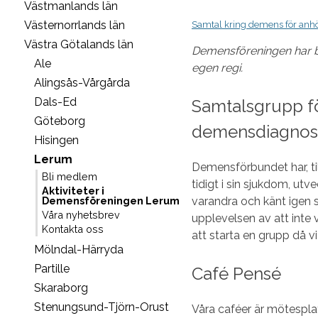
Västmanlands län
Västernorrlands län
Samtal kring demens för anho
Västra Götalands län
Demensföreningen har be
Ale
egen regi.
Alingsås-Vårgårda
Dals-Ed
Samtalsgrupp fö
Göteborg
demensdiagnos
Hisingen
Lerum
Demensförbundet har, t
Bli medlem
tidigt i sin sjukdom, ut
Aktiviteter i
varandra och känt igen si
Demensföreningen Lerum
Våra nyhetsbrev
upplevelsen av att inte
Kontakta oss
att starta en grupp då vi
Mölndal-Härryda
Partille
Café Pensé
Skaraborg
Stenungsund-Tjörn-Orust
Våra caféer är mötespla