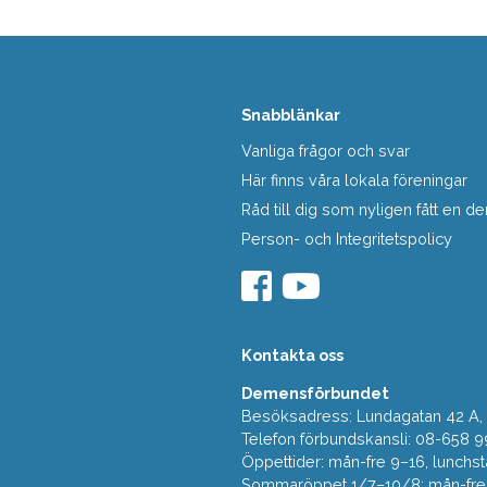
Snabblänkar
Vanliga frågor och svar
Här finns våra lokala föreningar
Råd till dig som nyligen fått en
Person- och Integritetspolicy
Kontakta oss
Demensförbundet
Besöksadress: Lundagatan 42 A, 5
Telefon förbundskansli: 08-658 9
Öppettider: mån-fre 9–16, lunchst
Sommaröppet 1/7–10/8: mån-fre 9