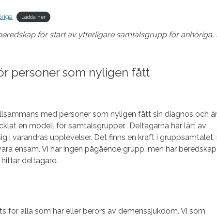
̈riga
Ladda ner
redskap för start av ytterligare samtalsgrupp för anhöriga, 
r personer som nyligen fått
illsammans med personer som nyligen fått sin diagnos och ä
vecklat en modell för samtalsgrupper. Deltagarna har lärt av
g i varandras upplevelser. Det finns en kraft i gruppsamtalet, 
 vara ensam. Vi har ingen pågående grupp, men har beredskap
 hittar deltagare.
ts för alla som har eller berörs av demenssjukdom. Vi som