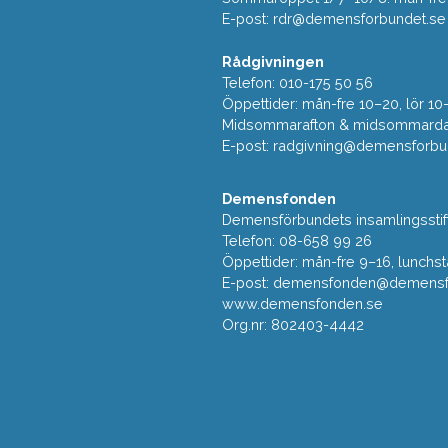
E-post:
rdr@demensforbundet.se
Rådgivningen
Telefon: 010-175 50 56
Öppettider: mån-fre 10–20, lör 10
Midsommarafton & midsommarda
E-post:
radgivning@demensforbu
Demensfonden
Demensförbundets insamlingsstif
Telefon: 08-658 99 26
Öppettider: mån-fre 9–16, lunchst
E-post:
demensfonden@demensfo
www.demensfonden.se
Org.nr: 802403-4442