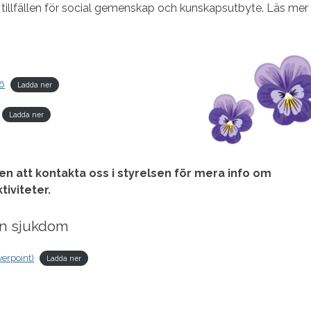
tillfällen för social gemenskap och kunskapsutbyte. Läs mer 
26
Ladda ner
Ladda ner
n att kontakta oss i styrelsen för mera info om
iviteter.
en sjukdom
werpoint)
Ladda ner