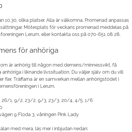
p
an 10.30, olika platser. Alla är välkomna. Promenad anpassas
utsättningar. Mötesplats för veckans promenad meddelas på
eningen Lerum, eller kontakta oss på 070-651 08 28.
mens för anhöriga
 som är anhörig till någon med demens/minnessvikt, få
 anhöriga i liknande livssituation. Du väljer själv om du vill
eller fler. Träffarna är en samverkan mellan anhörigstödet i
mensföreningen i Lerum.
26/1, 9/2, 23/2, 9/3, 23/3, 20/4, 4/5, 1/6
0
ivägen 9 Floda 3, våningen Pink Lady
lan med mera, läs mer i inbjudan nedan: