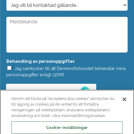
o
D
s
r
t
o
*
p
M
d
e
o
d
w
d
n
e
*
l
a
n
Behandling av personuppgifter
*
d
e
Jag samtycker till att Demensförbundet behandlar mina
*
personuppgifter enligt
GDPR
.
Genom att klicka på "acceptera alla cookies" samtycker du
till lagring av cookies på din enhet för att förbättra
navigeringen på webbplatsen, analysera webbplatsens
användning och bistå i våra marknadsföringsinsatser.
SKICKA
Cookie-inställningar