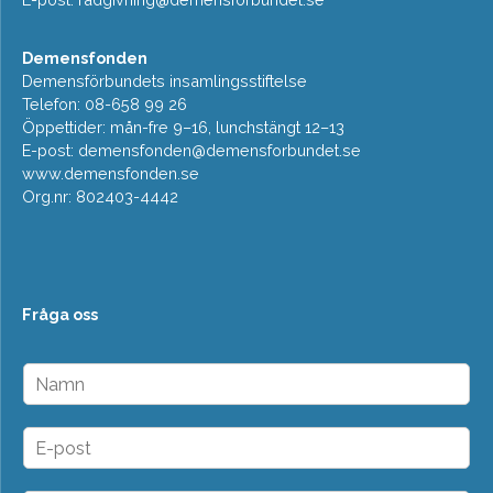
Demensfonden
Demensförbundets insamlingsstiftelse
Telefon: 08-658 99 26
Öppettider: mån-fre 9–16, lunchstängt 12–13
E-post:
demensfonden@demensforbundet.se
www.demensfonden.se
Org.nr: 802403-4442
Fråga oss
N
a
m
n
E
*
-
p