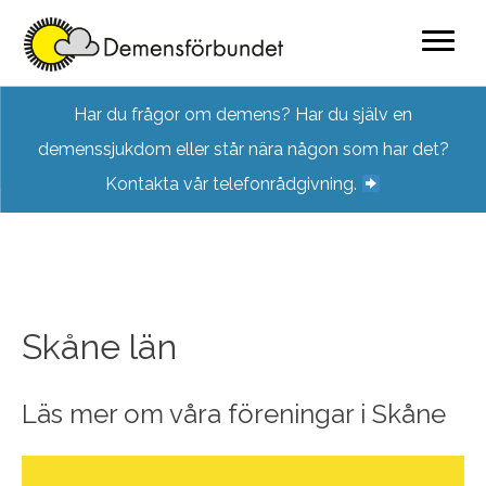
Skip
Har du frågor om demens? Har du själv en
to
demenssjukdom eller står nära någon som har det?
content
Kontakta vår telefonrådgivning.
Skåne län
Läs mer om våra föreningar i Skåne