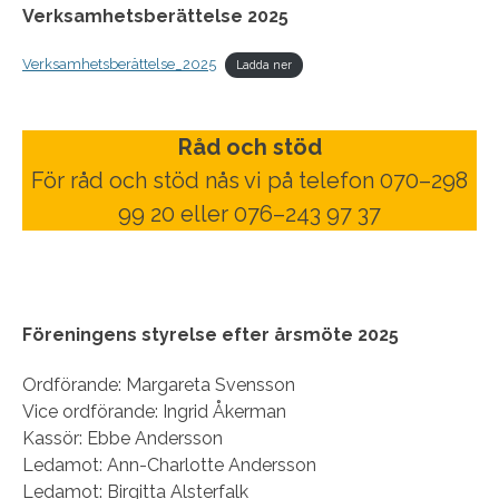
Verksamhetsberättelse 2025
Verksamhetsberättelse_2025
Ladda ner
Råd och stöd
För råd och stöd nås vi på telefon 070–298
99 20 eller 076–243 97 37
Föreningens styrelse efter årsmöte 2025
Ordförande: Margareta Svensson
Vice ordförande: Ingrid Åkerman
Kassör: Ebbe Andersson
Ledamot: Ann-Charlotte Andersson
Ledamot: Birgitta Alsterfalk