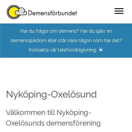
Skip
Har du frågor om demens? Har du själv en
to
demenssjukdom eller står nära någon som har det?
content
Kontakta vår telefonrådgivning.
Nyköping-Oxelösund
Välkommen till Nyköping-
Oxelösunds demensförening