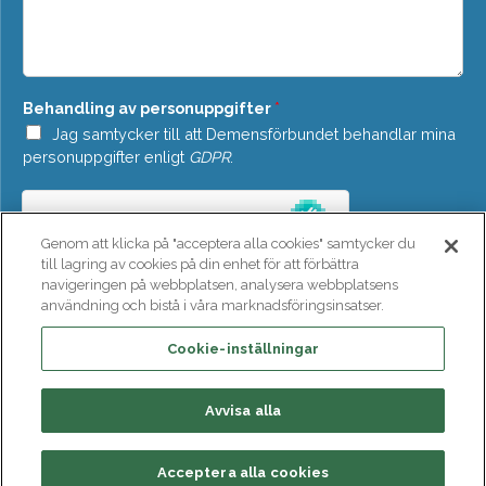
w
d
n
e
*
l
a
n
Behandling av personuppgifter
*
d
e
Jag samtycker till att Demensförbundet behandlar mina
*
personuppgifter enligt
GDPR
.
Genom att klicka på "acceptera alla cookies" samtycker du
till lagring av cookies på din enhet för att förbättra
navigeringen på webbplatsen, analysera webbplatsens
användning och bistå i våra marknadsföringsinsatser.
SKICKA
Cookie-inställningar
Avvisa alla
Acceptera alla cookies