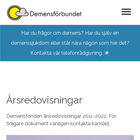
Skip
Har du frågor om demens? Har du själv en
to
demenssjukdom eller står nära någon som har det?
content
Kontakta vår telefonrådgivning.
Årsredovisningar
Demensfonden årsredovisningar 2011-2022. För
tidigare dokument vänligen kontakta kansliet.