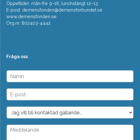
Öppettider: mån-fre 9–16, lunchstängt 12–13
E-post:
demensfonden@demensforbundet.se
www.demensfonden.se
Org.nr: 802403-4442
Fråga oss
N
a
m
n
E
*
-
p
o
D
s
r
t
o
*
p
M
d
e
o
d