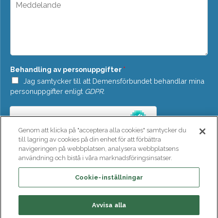
M
d
e
o
d
w
d
n
e
*
l
a
n
Behandling av personuppgifter
*
d
e
Jag samtycker till att Demensförbundet behandlar mina
*
personuppgifter enligt
GDPR
.
Genom att klicka på "acceptera alla cookies" samtycker du
till lagring av cookies på din enhet för att förbättra
navigeringen på webbplatsen, analysera webbplatsens
användning och bistå i våra marknadsföringsinsatser.
SKICKA
Cookie-inställningar
Avvisa alla