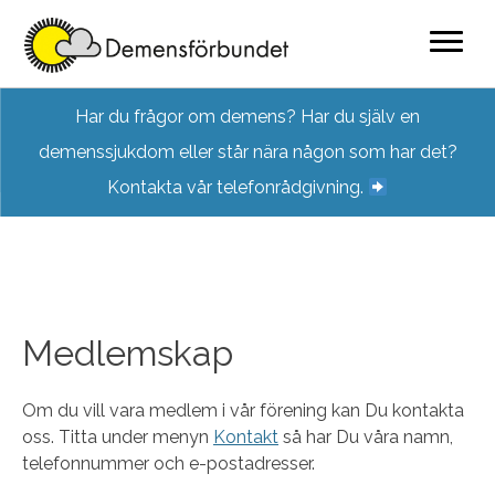
Skip
Har du frågor om demens? Har du själv en
to
demenssjukdom eller står nära någon som har det?
content
Kontakta vår telefonrådgivning.
Medlemskap
Om du vill vara medlem i vår förening kan Du kontakta
oss. Titta under menyn
Kontakt
så har Du våra namn,
telefonnummer och e-postadresser.