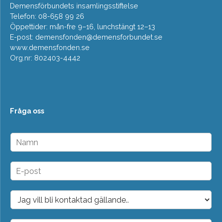
Demensförbundets insamlingsstiftelse
Telefon: 08-658 99 26
Öppettider: mån-fre 9–16, lunchstängt 12–13
E-post:
demensfonden@demensforbundet.se
www.demensfonden.se
Org.nr: 802403-4442
Fråga oss
N
a
m
n
E
*
-
p
o
D
s
r
t
o
*
p