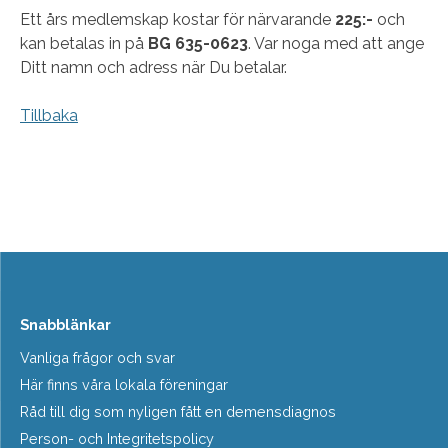
Ett års medlemskap kostar för närvarande
225:-
och
kan betalas in på
BG 635-0623
. Var noga med att ange
Ditt namn och adress när Du betalar.
Tillbaka
Snabblänkar
Vanliga frågor och svar
Här finns våra lokala föreningar
Råd till dig som nyligen fått en demensdiagnos
Person- och Integritetspolicy