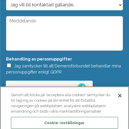
o
D
s
r
t
o
*
p
M
d
e
o
d
w
d
n
e
*
l
a
n
Behandling av personuppgifter
*
d
e
Jag samtycker till att Demensförbundet behandlar mina
*
personuppgifter enligt
GDPR
.
Genom att klicka på "acceptera alla cookies" samtycker du
till lagring av cookies på din enhet för att förbättra
navigeringen på webbplatsen, analysera webbplatsens
användning och bistå i våra marknadsföringsinsatser.
SKICKA
Cookie-inställningar