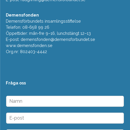
Demensfonden
Demensförbundets insamlingsstiftelse
Telefon: 08-658 99 26
Öppettider: mån-fre 9–16, lunchstängt 12–13
E-post:
demensfonden@demensforbundet.se
www.demensfonden.se
Org.nr: 802403-4442
Fråga oss
N
a
m
n
E
*
-
p