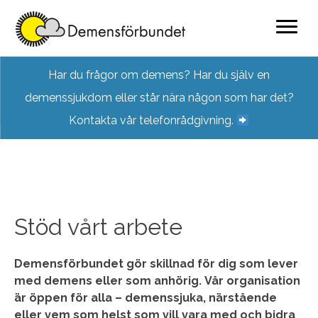
Skip
Har du frågor om demens? Har du själv en
to
demenssjukdom eller står nära någon som har det?
content
Kontakta vår telefonrådgivning.
Stöd vårt arbete
Demensförbundet gör skillnad för dig som lever
med demens eller som anhörig. Vår organisation
är öppen för alla – demenssjuka, närstående
eller vem som helst som vill vara med och bidra