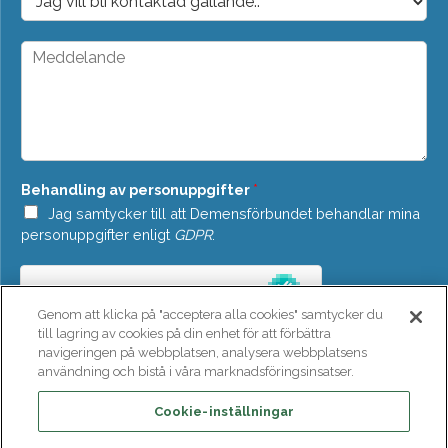
s
r
t
o
*
p
M
d
e
o
d
w
d
n
e
*
l
a
n
Behandling av personuppgifter
*
d
e
Jag samtycker till att Demensförbundet behandlar mina
*
personuppgifter enligt
GDPR
.
Genom att klicka på "acceptera alla cookies" samtycker du
till lagring av cookies på din enhet för att förbättra
navigeringen på webbplatsen, analysera webbplatsens
användning och bistå i våra marknadsföringsinsatser.
SKICKA
Cookie-inställningar