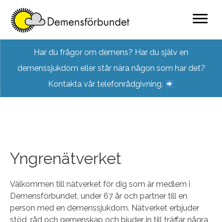
Skip
Har du frågor om demens? Har du själv en
to
demenssjukdom eller står nära någon som har det?
content
Kontakta vår telefonrådgivning.
Yngrenätverket
Välkommen till nätverket för dig som är medlem i
Demensförbundet, under 67 år och partner till en
person med en demenssjukdom. Nätverket erbjuder
stöd, råd och gemenskap och bjuder in till träffar några