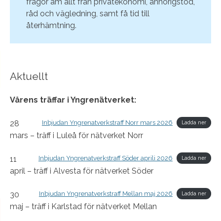
frågor am allt från privatekonomi, anhörigstöd,
råd och vägledning, samt få tid till
återhämtning.
Aktuellt
Vårens träffar i Yngrenätverket:
28
Inbjudan Yngrenatverkstraff Norr mars 2026
Ladda ner
mars – träff i Luleå för nätverket Norr
11
Inbjudan Yngrenatverkstraff Söder aprili 2026
Ladda ner
april – träff i Alvesta för nätverket Söder
30
Inbjudan Yngrenatverkstraff Mellan maj 2026
Ladda ner
maj – träff i Karlstad för nätverket Mellan