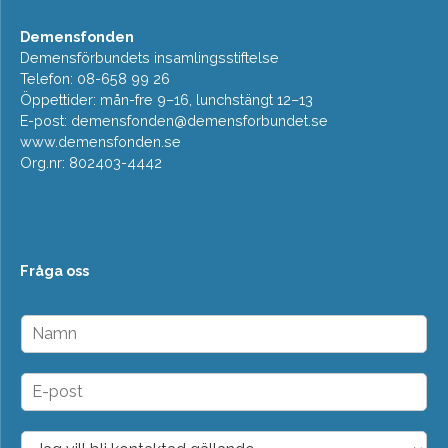
Demensfonden
Demensförbundets insamlingsstiftelse
Telefon: 08-658 99 26
Öppettider: mån-fre 9–16, lunchstängt 12–13
E-post:
demensfonden@demensforbundet.se
www.demensfonden.se
Org.nr: 802403-4442
Fråga oss
N
a
m
n
E
*
-
p
o
D