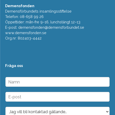
Demensfonden
Demensförbundets insamlingsstiftelse
Telefon: 08-658 99 26
Öppettider: mån-fre 9–16, lunchstängt 12–13
E-post:
demensfonden@demensforbundet.se
www.demensfonden.se
Org.nr: 802403-4442
Fråga oss
N
a
m
n
E
*
-
p
o
D
s
r