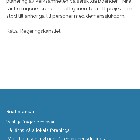
planering av verksamheten på särskilda boenden. Nka
får tre miljoner kronor för att genomföra ett projekt om
stöd till anhöriga till personer med demenssjukdom.
Källa: Regeringskansliet
Snabblänkar
Vanliga frågor och svar
Här finns våra lokala föreningar
Råd till dig som nyligen fått en demensdiagnos