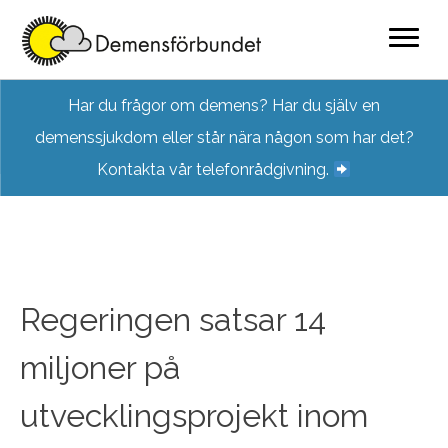
Skip
Har du frågor om demens? Har du själv en
to
demenssjukdom eller står nära någon som har det?
content
Kontakta vår telefonrådgivning.
Regeringen satsar 14
miljoner på
utvecklingsprojekt inom