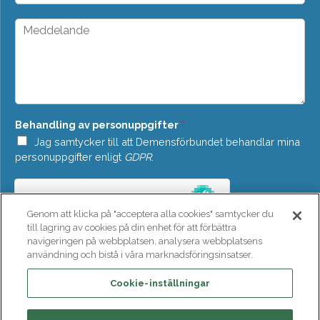
t
o
*
p
M
d
e
o
d
w
d
n
e
*
l
a
n
Behandling av personuppgifter
*
d
e
Jag samtycker till att Demensförbundet behandlar mina
*
personuppgifter enligt
GDPR
.
Genom att klicka på "acceptera alla cookies" samtycker du
till lagring av cookies på din enhet för att förbättra
navigeringen på webbplatsen, analysera webbplatsens
användning och bistå i våra marknadsföringsinsatser.
SKICKA
Cookie-inställningar