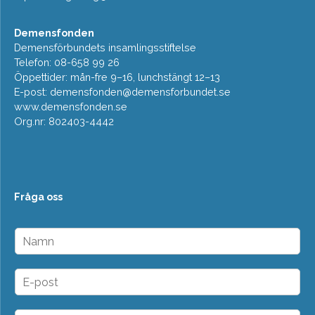
Demensfonden
Demensförbundets insamlingsstiftelse
Telefon: 08-658 99 26
Öppettider: mån-fre 9–16, lunchstängt 12–13
E-post:
demensfonden@demensforbundet.se
www.demensfonden.se
Org.nr: 802403-4442
Fråga oss
N
a
m
n
E
*
-
p
o
D