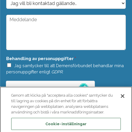
s
r
t
o
*
p
M
d
e
o
d
w
d
n
e
*
l
a
n
Behandling av personuppgifter
*
d
e
Jag samtycker till att Demensförbundet behandlar mina
*
personuppgifter enligt
GDPR
.
Genom att klicka på "acceptera alla cookies" samtycker du
till lagring av cookies på din enhet för att förbättra
navigeringen på webbplatsen, analysera webbplatsens
användning och bistå i våra marknadsföringsinsatser.
SKICKA
Cookie-inställningar