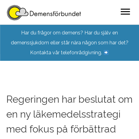
Skip
Har du frågor om demens? Har du själv en
to
demenssjukdom eller står nära någon som har det?
content
Kontakta vår telefonrådgivning.
Regeringen har beslutat om
en ny läkemedelsstrategi
med fokus på förbättrad