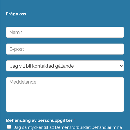
Fråga oss
N
a
m
n
E
*
-
p
o
D
s
r
t
o
*
p
M
d
e
o
d
w
d
n
e
*
l
a
n
Behandling av personuppgifter
*
d
e
Jag samtycker till att Demensförbundet behandlar mina