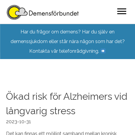
Skip
Har du frågor om demens? Har du själv en
to
demenssjukdom eller står nära någon som har det?
content
Kontakta vår telefonrådgivning.
Ökad risk för Alzheimers vid
långvarig stress
2023-10-31
Det kan finnas ett möjligt samband mellan kronisk