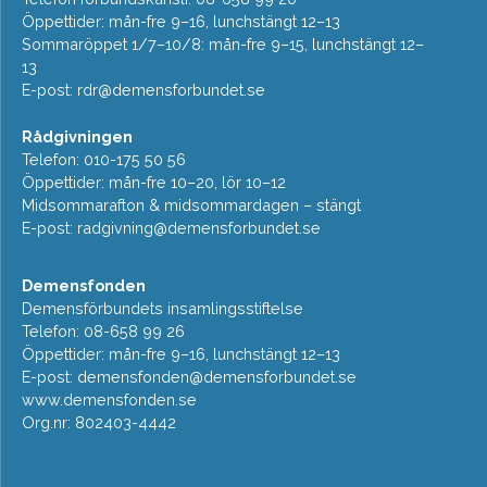
Öppettider: mån-fre 9–16, lunchstängt 12–13
Sommaröppet 1/7–10/8: mån-fre 9–15, lunchstängt 12–
13
E-post:
rdr@demensforbundet.se
Rådgivningen
Telefon: 010-175 50 56
Öppettider: mån-fre 10–20, lör 10–12
Midsommarafton & midsommardagen – stängt
E-post:
radgivning@demensforbundet.se
Demensfonden
Demensförbundets insamlingsstiftelse
Telefon: 08-658 99 26
Öppettider: mån-fre 9–16, lunchstängt 12–13
E-post:
demensfonden@demensforbundet.se
www.demensfonden.se
Org.nr: 802403-4442