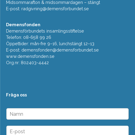
Midsommarafton & midsommardagen – stängt
E-post:
radgivning@demensforbundet.se
Demensfonden
Demensförbundets insamlingsstiftelse
Telefon: 08-658 99 26
Öppettider: mån-fre 9–16, lunchstängt 12–13
E-post:
demensfonden@demensforbundet.se
www.demensfonden.se
Org.nr: 802403-4442
Fråga oss
N
a
m
n
E
*
-