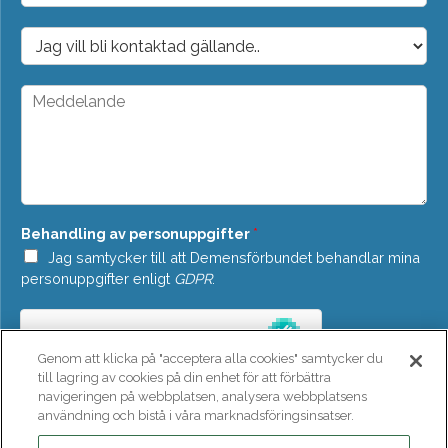
p
o
D
s
r
t
o
*
p
M
d
e
o
d
w
d
n
e
*
l
a
n
Behandling av personuppgifter
*
d
e
Jag samtycker till att Demensförbundet behandlar mina
*
personuppgifter enligt
GDPR
.
Genom att klicka på "acceptera alla cookies" samtycker du
till lagring av cookies på din enhet för att förbättra
navigeringen på webbplatsen, analysera webbplatsens
användning och bistå i våra marknadsföringsinsatser.
SKICKA