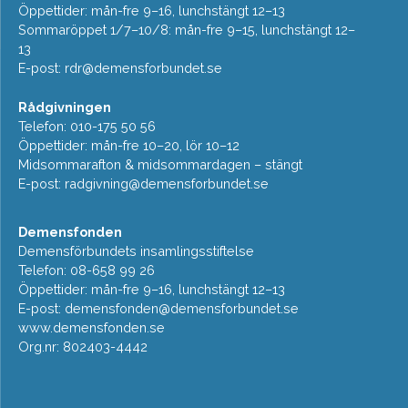
Öppettider: mån-fre 9–16, lunchstängt 12–13
Sommaröppet 1/7–10/8: mån-fre 9–15, lunchstängt 12–
13
E-post:
rdr@demensforbundet.se
Rådgivningen
Telefon: 010-175 50 56
Öppettider: mån-fre 10–20, lör 10–12
Midsommarafton & midsommardagen – stängt
E-post:
radgivning@demensforbundet.se
Demensfonden
Demensförbundets insamlingsstiftelse
Telefon: 08-658 99 26
Öppettider: mån-fre 9–16, lunchstängt 12–13
E-post:
demensfonden@demensforbundet.se
www.demensfonden.se
Org.nr: 802403-4442