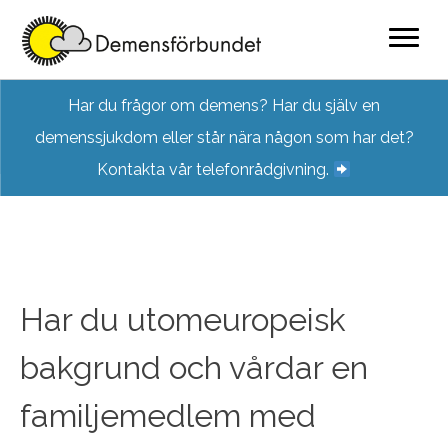
Skip
Har du frågor om demens? Har du själv en
to
demenssjukdom eller står nära någon som har det?
content
Kontakta vår telefonrådgivning.
Har du utomeuropeisk
bakgrund och vårdar en
familjemedlem med