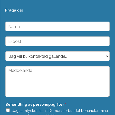
Fråga oss
N
a
m
n
E
*
-
p
o
D
s
r
t
o
*
p
M
d
e
o
d
w
d
n
e
*
l
a
n
Behandling av personuppgifter
*
d
e
Jag samtycker till att Demensförbundet behandlar mina
*