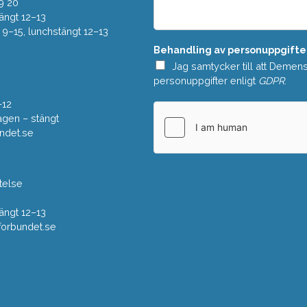
e
9 20
*
l
ängt 12–13
a
–15, lunchstängt 12–13
n
Behandling av personuppgifte
d
e
Jag samtycker till att Demen
*
personuppgifter enligt
GDPR
.
–12
gen – stängt
ndet.se
telse
ängt 12–13
rbundet.se