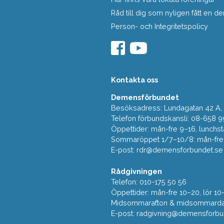
Råd till dig som nyligen fått en
Person- och Integritetspolicy
Kontakta oss
Demensförbundet
Besöksadress: Lundagatan 42 A, 5
Telefon förbundskansli: 08-658 9
Öppettider: mån-fre 9–16, lunchst
Sommaröppet 1/7–10/8: mån-fre 9
E-post:
rdr@demensforbundet.se
Rådgivningen
Telefon: 010-175 50 56
Öppettider: mån-fre 10–20, lör 10
Midsommarafton & midsommarda
E-post:
radgivning@demensforbu