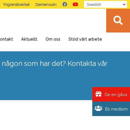
Yngrenätverket
Demensvän
ontakt
Aktuellt
Om oss
Stöd vårt arbete
 någon som har det? Kontakta vår
Ge en gåva
Bli medlem