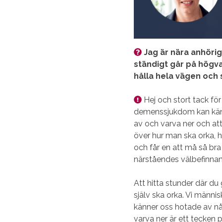
Jag är nära anhöri
ständigt går på högvar
hålla hela vägen och 
Hej och stort tack fö
demenssjukdom kan känna
av och varva ner och att 
över hur man ska orka, h
och får en att må så bra
närståendes välbefinnan
Att hitta stunder där du g
själv ska orka. Vi männi
känner oss hotade av någ
varva ner är ett tecken