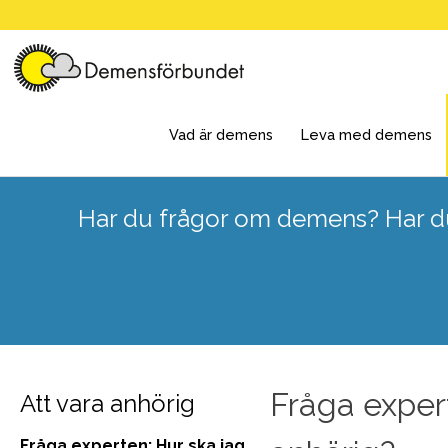
Skip
to
content
Vad är demens
Leva med demens
Har du frågor om demens? Har du
Fråga exper
Att vara anhörig
Fråga experten: Hur ska jag