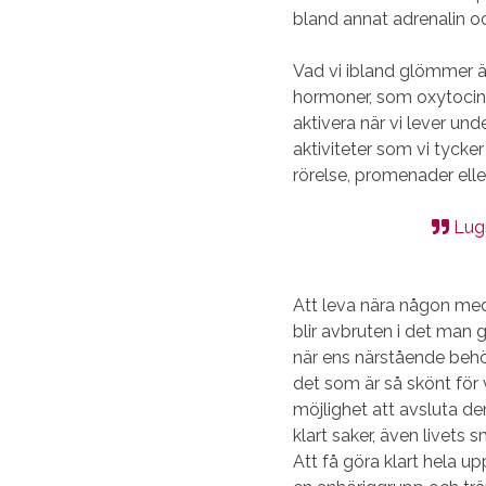
bland annat adrenalin o
Vad vi ibland glömmer ä
hormoner, som oxytocin
aktivera när vi lever un
aktiviteter som vi tyck
rörelse, promenader ell
Lugn
Att leva nära någon med
blir avbruten i det man g
när ens närstående behöv
det som är så skönt för 
möjlighet att avsluta den
klart saker, även livets 
Att få göra klart hela upp