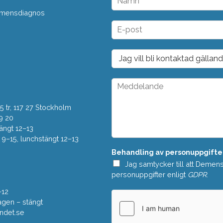
a
 demensdiagnos
m
n
E
*
-
p
o
D
s
r
t
o
*
p
M
d
e
o
d
w
 tr, 117 27 Stockholm
d
n
e
9 20
*
l
ängt 12–13
a
–15, lunchstängt 12–13
n
Behandling av personuppgifte
d
e
Jag samtycker till att Demen
*
personuppgifter enligt
GDPR
.
–12
gen – stängt
ndet.se