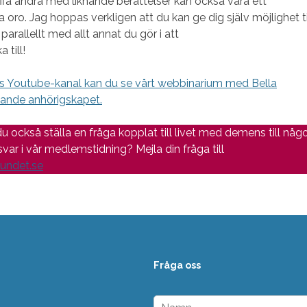
ffa andra med liknande berättelser kan också vara ett
a oro. Jag hoppas verkligen att du kan ge dig själv möjlighet ti
 parallellt med allt annat du gör i att
 till!
 Youtube-kanal kan du se vårt webbinarium med Bella
ande anhörigskapet.
 du också ställa en fråga kopplat till livet med demens till någ
var i vår medlemstidning? Mejla din fråga till
undet.se
Fråga oss
N