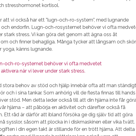
ch stresshormonet kortisol.
r att vi också har ett ”lugn-och-ro-system”, med lugnande
 och endorfin. Lugn-och-rosystemet behöver vi ofta medvet
der stark stress. Vi kan göra det genom att ägna oss åt
er om och finner behagliga. Många tycker att långsam och skö
er yoga, känns lugnande.
-och-ro-systemet behöver vi ofta medvetet
aktivera när vi lever under stark stress.
 stora behov av stöd och hjälp innebär ofta att man ständig
ör och i sina tankar. Som anhörig vill de flesta finnas till hands
er stöd. Men detta leder också till att din hjärna inte får gör
vår hjärna – att påbörja en aktivitet och därefter också få
. Ett råd är därför att ibland försöka ge dig själv tid att göra
små sysslor, såsom att plocka in i diskmaskinen eller vika tvätt.
giften i din egen takt är stillande för en trött hjärna. Att delta 