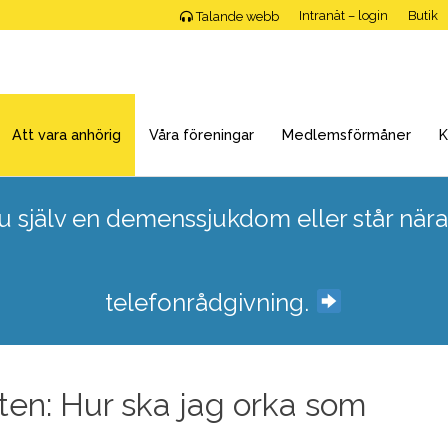
Intranät – login
Butik
Talande webb
Att vara anhörig
Våra föreningar
Medlemsförmåner
K
 själv en demenssjukdom eller står nära
telefonrådgivning.
ten: Hur ska jag orka som