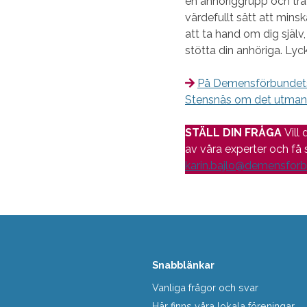
en anhöriggrupp och trä
värdefullt sätt att minsk
att ta hand om dig själv,
stötta din anhöriga. Lycka
På Demensförbundets
Stensnäs om det utman
STÄLL DIN FRÅGA
Vill
av våra experter och få s
karin.bajlo@demensforb
Snabblänkar
Vanliga frågor och svar
Här finns våra lokala föreningar