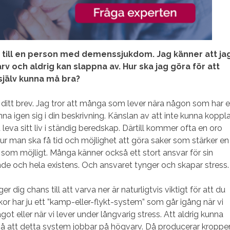
g till en person med demenssjukdom. Jag känner att ja
v och aldrig kan slappna av. Hur ska jag göra för att
själv kunna må bra?
r ditt brev. Jag tror att många som lever nära någon som har 
 igen sig i din beskrivning. Känslan av att inte kunna koppl
leva sitt liv i ständig beredskap. Därtill kommer ofta en oro
ur man ska få tid och möjlighet att göra saker som stärker en
 som möjligt. Många känner också ett stort ansvar för sin
de och hela existens. Och ansvaret tynger och skapar stress.
er dig chans till att varva ner är naturligtvis viktigt för att du
skor har ju ett ”kamp-eller-flykt-system” som går igång när vi
ot eller när vi lever under långvarig stress. Att aldrig kunna
 på att detta system jobbar på högvarv. Då producerar kroppe