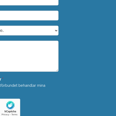
r
*
sförbundet behandlar mina