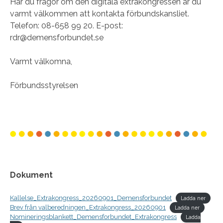
Har du frågor om den digitala extrakongressen är du
varmt välkommen att kontakta förbundskansliet.
Telefon: 08-658 99 20. E-post:
rdr@demensforbundet.se
Varmt välkomna,
Förbundsstyrelsen
Dokument
Kallelse_Extrakongress_20260901_Demensforbundet
Ladda ner
Brev från valberedningen_Extrakongress_20260901
Ladda ner
Nomineringsblankett_Demensforbundet_Extrakongress
Ladda