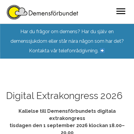
Skip
Har du frågor om demens? Har du själv en
to
demenssjukdom eller står nära någon som har det?
content
Kontakta vår telefonrådgivning.
Digital Extrakongress 2026
Kallelse till Demensförbundets digitala
extrakongress
tisdagen den 1 september 2026 klockan 18.00–
20.00