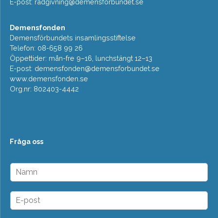
E-post:
radgivning@demensforbundet.se
Demensfonden
Demensförbundets insamlingsstiftelse
Telefon: 08-658 99 26
Öppettider: mån-fre 9–16, lunchstängt 12–13
E-post:
demensfonden@demensforbundet.se
www.demensfonden.se
Org.nr: 802403-4442
Fråga oss
N
a
m
n
E
*
-
p