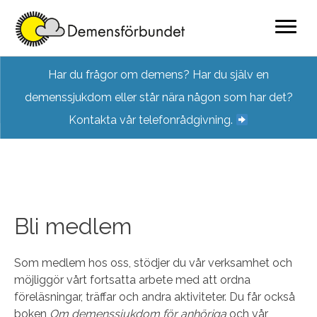
Skip
Har du frågor om demens? Har du själv en
to
demenssjukdom eller står nära någon som har det?
content
Kontakta vår telefonrådgivning.
Bli medlem
Som medlem hos oss, stödjer du vår verksamhet och
möjliggör vårt fortsatta arbete med att ordna
föreläsningar, träffar och andra aktiviteter. Du får också
boken
Om demenssjukdom för anhöriga
och vår