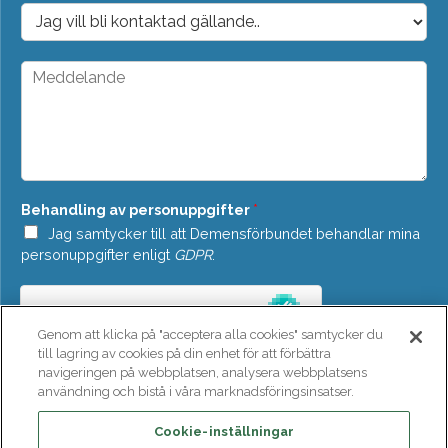
o
D
s
r
t
o
*
p
M
d
e
o
d
w
d
n
e
*
l
a
n
Behandling av personuppgifter
*
d
e
Jag samtycker till att Demensförbundet behandlar mina
*
personuppgifter enligt
GDPR
.
Genom att klicka på "acceptera alla cookies" samtycker du
till lagring av cookies på din enhet för att förbättra
navigeringen på webbplatsen, analysera webbplatsens
användning och bistå i våra marknadsföringsinsatser.
SKICKA
Cookie-inställningar