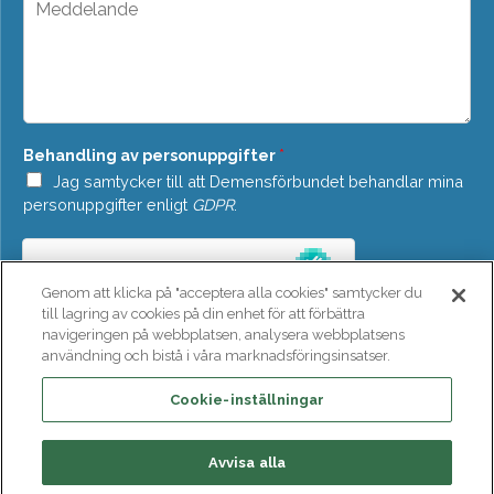
d
e
o
d
w
d
n
e
*
l
a
n
Behandling av personuppgifter
*
d
e
Jag samtycker till att Demensförbundet behandlar mina
*
personuppgifter enligt
GDPR
.
Genom att klicka på "acceptera alla cookies" samtycker du
till lagring av cookies på din enhet för att förbättra
navigeringen på webbplatsen, analysera webbplatsens
användning och bistå i våra marknadsföringsinsatser.
SKICKA
Cookie-inställningar
Avvisa alla