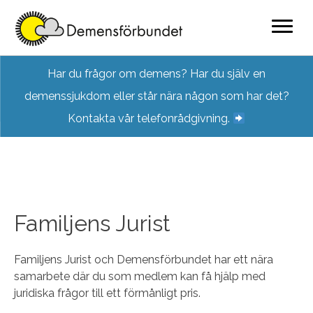
Skip
Har du frågor om demens? Har du själv en
to
demenssjukdom eller står nära någon som har det?
content
Kontakta vår telefonrådgivning.
Familjens Jurist
Familjens Jurist och Demensförbundet har ett nära
samarbete där du som medlem kan få hjälp med
juridiska frågor till ett förmånligt pris.