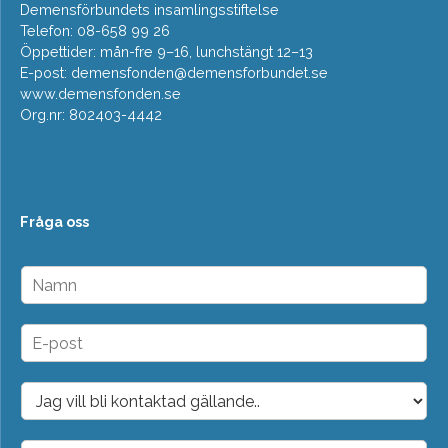
Demensförbundets insamlingsstiftelse
Telefon: 08-658 99 26
Öppettider: mån-fre 9–16, lunchstängt 12–13
E-post:
demensfonden@demensforbundet.se
www.demensfonden.se
Org.nr: 802403-4442
Fråga oss
N
a
m
n
E
*
-
p
o
D
s
r
t
o
*
p
M