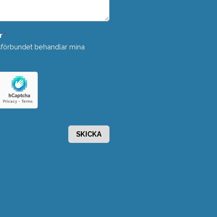
r
*
sförbundet behandlar mina
SKICKA