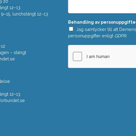
e
9 20
*
l
ängt 12–13
a
–15, lunchstängt 12–13
n
Behandling av personuppgifte
d
e
Jag samtycker till att Demen
*
personuppgifter enligt
GDPR
.
–12
gen – stängt
ndet.se
telse
ängt 12–13
rbundet.se