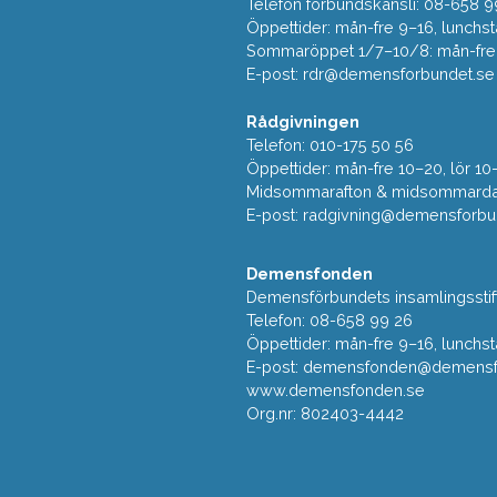
Telefon förbundskansli: 08-658 9
Öppettider: mån-fre 9–16, lunchst
Sommaröppet 1/7–10/8: mån-fre 9
E-post:
rdr@demensforbundet.se
Rådgivningen
Telefon: 010-175 50 56
Öppettider: mån-fre 10–20, lör 10
Midsommarafton & midsommarda
E-post:
radgivning@demensforbu
Demensfonden
Demensförbundets insamlingsstif
Telefon: 08-658 99 26
Öppettider: mån-fre 9–16, lunchst
E-post:
demensfonden@demensfo
www.demensfonden.se
Org.nr: 802403-4442