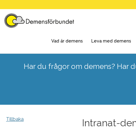
Skip
to
content
Vad är demens
Leva med demens
Har du frågor om demens? Har du
Tillbaka
Intranat-de