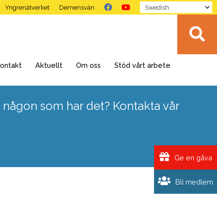
Yngrenätverket
Demensvän
ontakt
Aktuellt
Om oss
Stöd vårt arbete
 någon som har det? Kontakta vår
Ge en gåva
Bli medlem