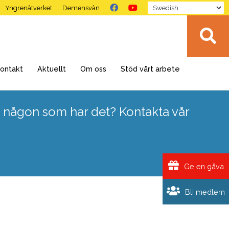
Yngrenätverket
Demensvän
ontakt
Aktuellt
Om oss
Stöd vårt arbete
 någon som har det? Kontakta vår
Ge en gåva
Bli medlem