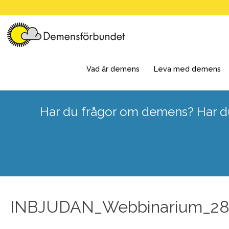
Skip
to
content
Vad är demens
Leva med demens
Har du frågor om demens? Har du
INBJUDAN_Webbinarium_2