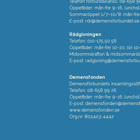
Telefon förbundskansli: 08-658 9
Öppettider: mån-fre 9–16, lunchst
Sommaröppet 1/7–10/8: mån-fre 9
E-post:
rdr@demensforbundet.se
Rådgivningen
Telefon: 010-175 50 56
Öppettider: mån-fre 10–20, lör 10
Midsommarafton & midsommarda
E-post:
radgivning@demensforbu
Demensfonden
Demensförbundets insamlingsstif
Telefon: 08-658 99 26
Öppettider: mån-fre 9–16, lunchst
E-post:
demensfonden@demensfo
www.demensfonden.se
Org.nr: 802403-4442