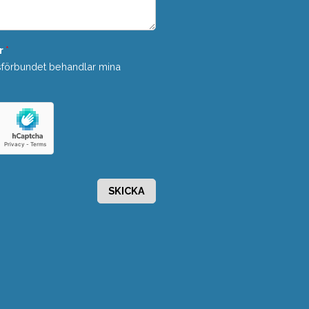
r
*
sförbundet behandlar mina
SKICKA