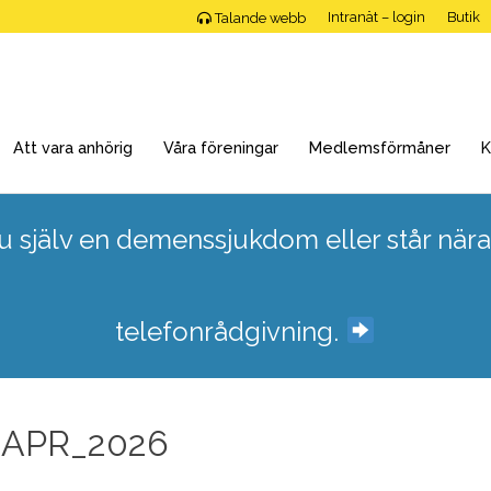
Intranät – login
Butik
Talande webb
Att vara anhörig
Våra föreningar
Medlemsförmåner
K
 själv en demenssjukdom eller står nära
telefonrådgivning.
8APR_2026