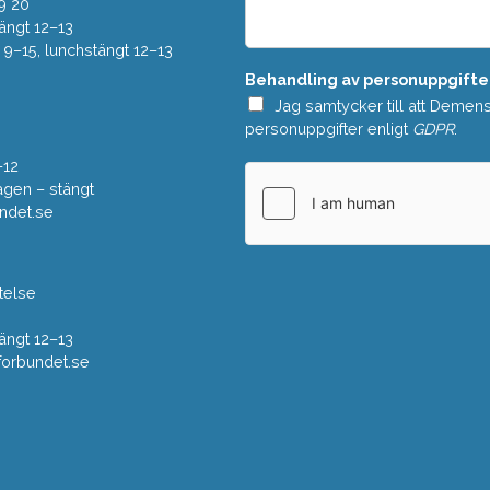
e
9 20
*
l
ängt 12–13
a
–15, lunchstängt 12–13
n
Behandling av personuppgifte
d
e
Jag samtycker till att Demen
*
personuppgifter enligt
GDPR
.
–12
gen – stängt
ndet.se
telse
ängt 12–13
rbundet.se