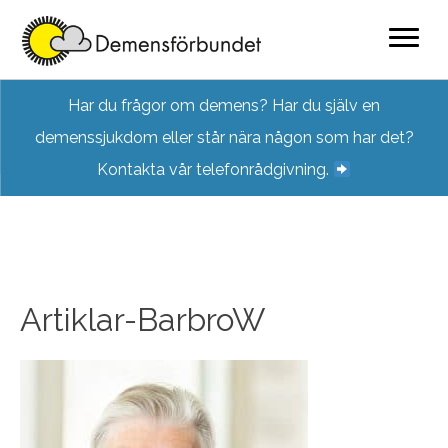
Skip
Har du frågor om demens? Har du själv en
to
demenssjukdom eller står nära någon som har det?
content
Kontakta vår telefonrådgivning.
Artiklar-BarbroW