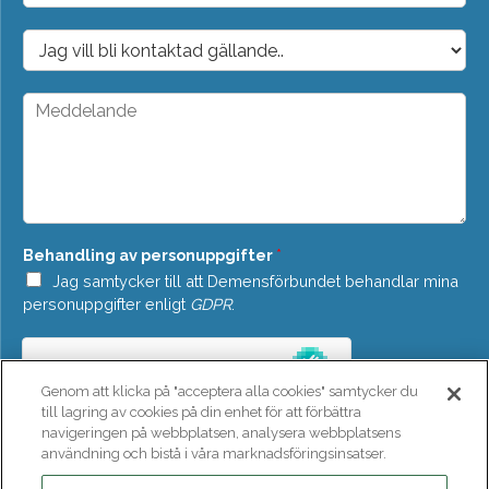
p
o
D
s
r
t
o
*
p
M
d
e
o
d
w
d
n
e
*
l
a
n
Behandling av personuppgifter
*
d
e
Jag samtycker till att Demensförbundet behandlar mina
*
personuppgifter enligt
GDPR
.
Genom att klicka på "acceptera alla cookies" samtycker du
till lagring av cookies på din enhet för att förbättra
navigeringen på webbplatsen, analysera webbplatsens
användning och bistå i våra marknadsföringsinsatser.
SKICKA