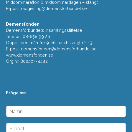
Midsommarafton & midsommardagen – stängt
E-post:
radgivning@demensforbundet.se
Demensfonden
Demensförbundets insamlingsstiftelse
Telefon: 08-658 99 26
Öppettider: mån-fre 9–16, lunchstängt 12–13
E-post:
demensfonden@demensforbundet.se
www.demensfonden.se
Org.nr: 802403-4442
Fråga oss
N
a
m
n
E
*
-