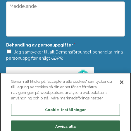
*
p
M
d
e
o
d
w
d
n
e
*
l
a
n
Behandling av personuppgifter
*
d
e
Jag samtycker till att Demensförbundet behandlar mina
*
personuppgifter enligt
GDPR
.
Genom att klicka på "acceptera alla cookies" samtycker du
till lagring av cookies på din enhet för att förbättra
navigeringen på webbplatsen, analysera webbplatsens
användning och bistå i våra marknadsföringsinsatser.
SKICKA
Cookie-inställningar
Avvisa alla