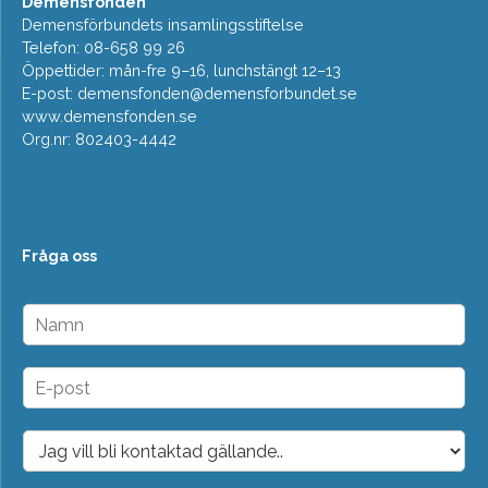
Demensfonden
Demensförbundets insamlingsstiftelse
Telefon: 08-658 99 26
Öppettider: mån-fre 9–16, lunchstängt 12–13
E-post:
demensfonden@demensforbundet.se
www.demensfonden.se
Org.nr: 802403-4442
Fråga oss
N
a
m
n
E
*
-
p
o
D
s
r
t
o