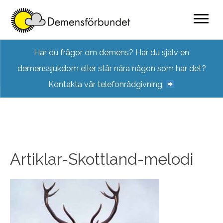
Skip
Har du frågor om demens? Har du själv en
to
demenssjukdom eller står nära någon som har det?
content
Kontakta vår telefonrådgivning.
Artiklar-Skottland-melodi