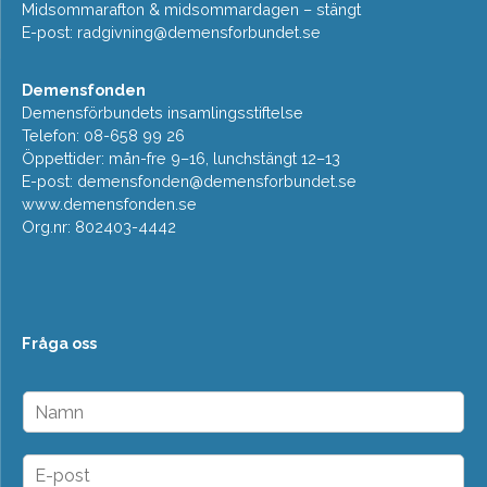
Midsommarafton & midsommardagen – stängt
E-post:
radgivning@demensforbundet.se
Demensfonden
Demensförbundets insamlingsstiftelse
Telefon: 08-658 99 26
Öppettider: mån-fre 9–16, lunchstängt 12–13
E-post:
demensfonden@demensforbundet.se
www.demensfonden.se
Org.nr: 802403-4442
Fråga oss
N
a
m
n
E
*
-