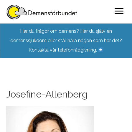
Skip
Har du frågor om demens? Har du själv en
to
demenssjukdom eller står nära någon som har det?
content
Kontakta vår telefonrådgivning.
Josefine-Allenberg