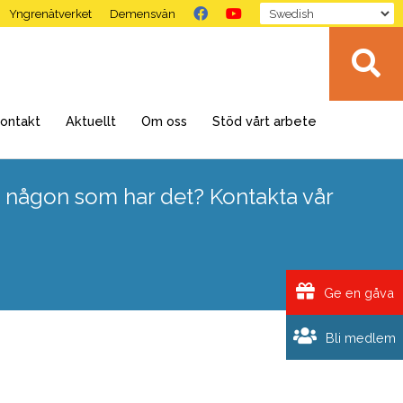
Yngrenätverket
Demensvän
ontakt
Aktuellt
Om oss
Stöd vårt arbete
 någon som har det? Kontakta vår
Ge en gåva
Bli medlem