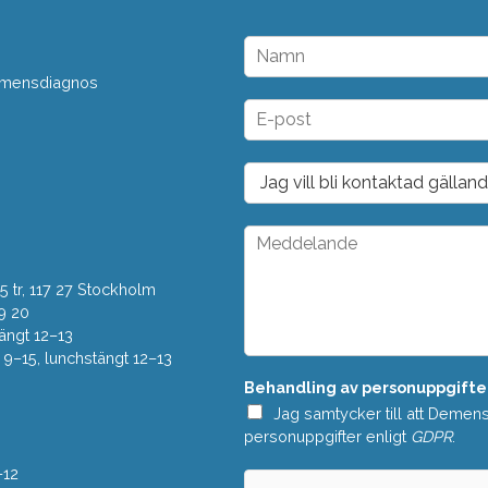
N
a
 demensdiagnos
m
n
E
*
-
p
o
D
s
r
t
o
*
p
M
d
e
o
d
w
 tr, 117 27 Stockholm
d
n
e
9 20
*
l
ängt 12–13
a
–15, lunchstängt 12–13
n
Behandling av personuppgifte
d
e
Jag samtycker till att Demen
*
personuppgifter enligt
GDPR
.
–12