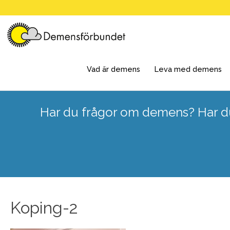
Skip
to
content
Vad är demens
Leva med demens
Har du frågor om demens? Har du
Koping-2