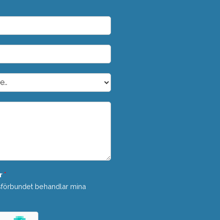
r
*
sförbundet behandlar mina