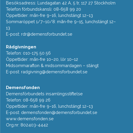
Besöksadress: Lundagatan 42 A, 5 tr, 117 27 Stockholm
Telefon förbundskansli: 08-658 99 20
Öppettider: mån-fre 9–16, lunchstängt 12–13
Sommaröppet 1/7–10/8: mån-fre 9–15, lunchstängt 12–
13
E-post:
rdr@demensforbundet.se
Rådgivningen
Telefon: 010-175 50 56
Öppettider: mån-fre 10–20, lör 10–12
Midsommarafton & midsommardagen – stängt
E-post:
radgivning@demensforbundet.se
Demensfonden
Demensförbundets insamlingsstiftelse
Telefon: 08-658 99 26
Öppettider: mån-fre 9–16, lunchstängt 12–13
E-post:
demensfonden@demensforbundet.se
www.demensfonden.se
Org.nr: 802403-4442