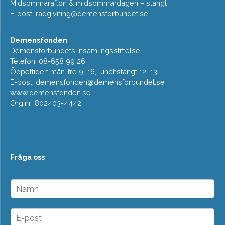
Midsommarafton & midsommardagen – stängt
E-post:
radgivning@demensforbundet.se
Demensfonden
Demensförbundets insamlingsstiftelse
Telefon: 08-658 99 26
Öppettider: mån-fre 9–16, lunchstängt 12–13
E-post:
demensfonden@demensforbundet.se
www.demensfonden.se
Org.nr: 802403-4442
Fråga oss
N
a
m
n
E
*
-