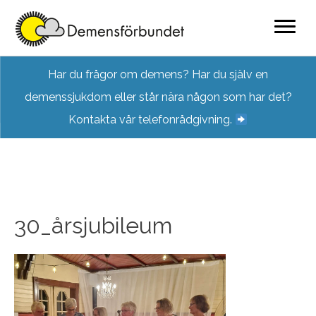
Skip
Har du frågor om demens? Har du själv en
to
demenssjukdom eller står nära någon som har det?
content
Kontakta vår telefonrådgivning.
30_årsjubileum