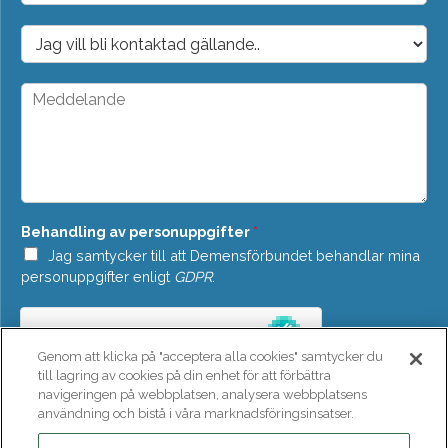
p
o
D
s
r
t
o
*
p
M
d
e
o
d
w
d
n
e
*
l
a
n
Behandling av personuppgifter
*
d
e
Jag samtycker till att Demensförbundet behandlar mina
*
personuppgifter enligt
GDPR
.
Genom att klicka på "acceptera alla cookies" samtycker du
till lagring av cookies på din enhet för att förbättra
navigeringen på webbplatsen, analysera webbplatsens
användning och bistå i våra marknadsföringsinsatser.
SKICKA