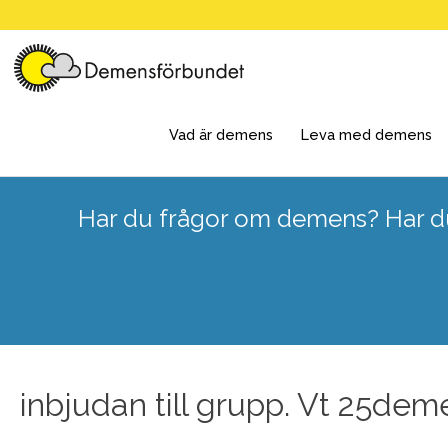
Skip
to
content
Vad är demens
Leva med demens
Har du frågor om demens? Har du
inbjudan till grupp. Vt 25dem