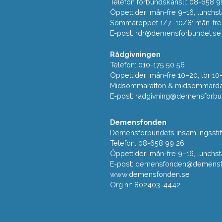
Telefon förbundskansli: 08-658 9
Öppettider: mån-fre 9–16, lunchst
Sommaröppet 1/7–10/8: mån-fre 9
E-post:
rdr@demensforbundet.se
Rådgivningen
Telefon: 010-175 50 56
Öppettider: mån-fre 10–20, lör 10
Midsommarafton & midsommarda
E-post:
radgivning@demensforbu
Demensfonden
Demensförbundets insamlingsstif
Telefon: 08-658 99 26
Öppettider: mån-fre 9–16, lunchst
E-post:
demensfonden@demensfo
www.demensfonden.se
Org.nr: 802403-4442