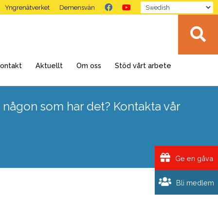
Yngrenätverket
Demensvän
ontakt
Aktuellt
Om oss
Stöd vårt arbete
 någon som har det? Kontakta vår
Ge en gåva
Bli medlem