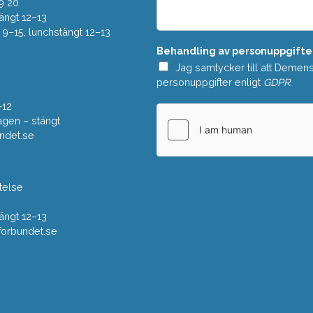
e
9 20
*
l
ängt 12–13
a
–15, lunchstängt 12–13
n
Behandling av personuppgifte
d
e
Jag samtycker till att Demen
*
personuppgifter enligt
GDPR
.
–12
gen – stängt
ndet.se
telse
ängt 12–13
rbundet.se