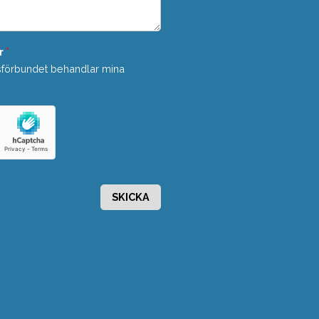
r
*
sförbundet behandlar mina
SKICKA