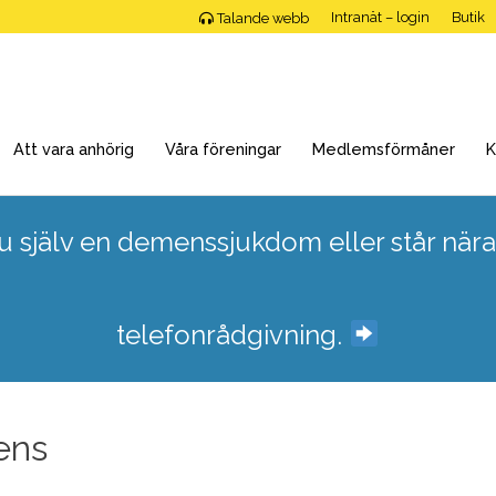
Intranät – login
Butik
Talande webb
Att vara anhörig
Våra föreningar
Medlemsförmåner
K
 själv en demenssjukdom eller står nära
telefonrådgivning.
ens