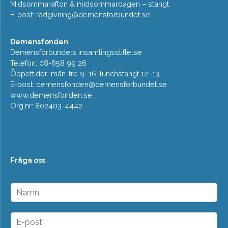
Midsommarafton & midsommardagen – stängt
E-post:
radgivning@demensforbundet.se
Demensfonden
Demensförbundets insamlingsstiftelse
Telefon: 08-658 99 26
Öppettider: mån-fre 9–16, lunchstängt 12–13
E-post:
demensfonden@demensforbundet.se
www.demensfonden.se
Org.nr: 802403-4442
Fråga oss
N
a
m
n
E
*
-