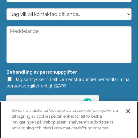
p
o
D
s
r
t
o
*
p
M
d
e
o
d
w
d
n
e
*
l
a
n
Behandling av personuppgifter
*
d
e
Jag samtycker till att Demensförbundet behandlar mina
*
personuppgifter enligt
GDPR
.
Genom att klicka på "acceptera alla cookies" samtycker du
till lagring av cookies på din enhet för att förbättra
navigeringen på webbplatsen, analysera webbplatsens
användning och bistå i våra marknadsföringsinsatser.
SKICKA