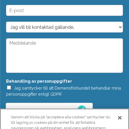
m
n
E
*
-
p
o
D
s
r
t
o
*
p
M
d
e
o
d
w
d
n
e
*
l
a
n
Behandling av personuppgifter
*
d
e
Jag samtycker till att Demensförbundet behandlar mina
*
personuppgifter enligt
GDPR
.
Genom att klicka på "acceptera alla cookies" samtycker du
till lagring av cookies på din enhet för att förbättra
navigeringen på webbplatsen, analysera webbplatsens