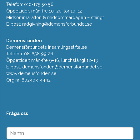
Telefon: 010-175 50 56
Öppettider: mån-fre 10–20, lör 10–12
Midsommarafton & midsommardagen – stängt
E-post:
radgivning@demensforbundet.se
Demensfonden
Demensförbundets insamlingsstiftelse
Telefon: 08-658 99 26
Öppettider: mån-fre 9–16, lunchstängt 12–13
E-post:
demensfonden@demensforbundet.se
www.demensfonden.se
Org.nr: 802403-4442
Fråga oss
N
a