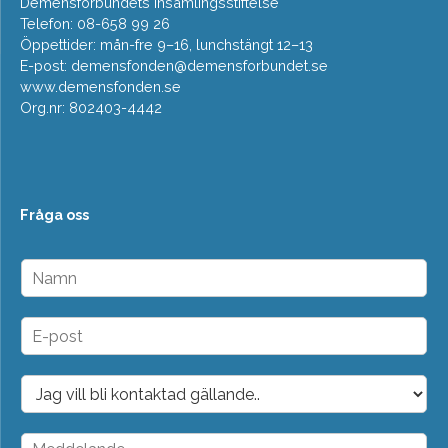
Demensförbundets insamlingsstiftelse
Telefon: 08-658 99 26
Öppettider: mån-fre 9–16, lunchstängt 12–13
E-post:
demensfonden@demensforbundet.se
www.demensfonden.se
Org.nr: 802403-4442
Fråga oss
N
a
m
n
E
*
-
p
o
D
s
r
t
o
*
p
M