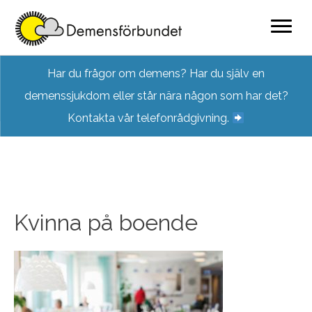
Skip
Har du frågor om demens? Har du själv en
to
demenssjukdom eller står nära någon som har det?
content
Kontakta vår telefonrådgivning.
Kvinna på boende