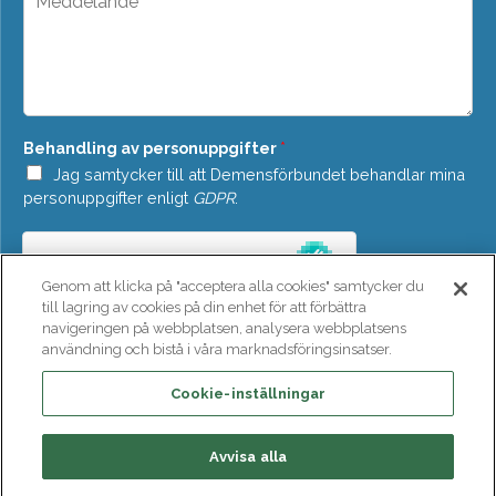
d
e
o
d
w
d
n
e
*
l
a
n
Behandling av personuppgifter
*
d
e
Jag samtycker till att Demensförbundet behandlar mina
*
personuppgifter enligt
GDPR
.
Genom att klicka på "acceptera alla cookies" samtycker du
till lagring av cookies på din enhet för att förbättra
navigeringen på webbplatsen, analysera webbplatsens
användning och bistå i våra marknadsföringsinsatser.
SKICKA
Cookie-inställningar
Avvisa alla