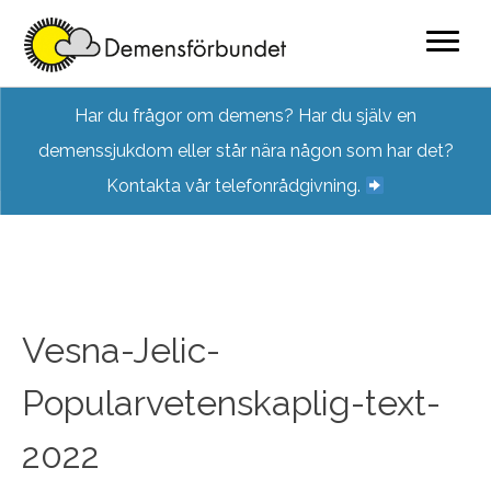
Skip
Har du frågor om demens? Har du själv en
to
demenssjukdom eller står nära någon som har det?
content
Kontakta vår telefonrådgivning.
Vesna-Jelic-
Popularvetenskaplig-text-
2022