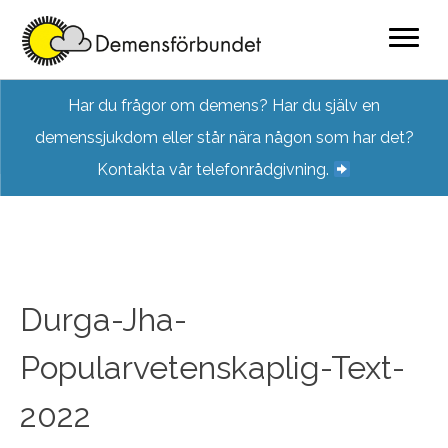
Skip
Har du frågor om demens? Har du själv en
to
demenssjukdom eller står nära någon som har det?
content
Kontakta vår telefonrådgivning.
Durga-Jha-
Popularvetenskaplig-Text-
2022