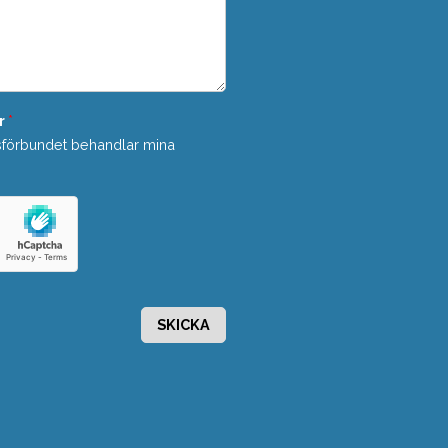
r
*
sförbundet behandlar mina
SKICKA