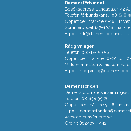
Demensförbundet
Besöksadress: Lundagatan 42 A, 5
Telefon förbundskansli: 08-658 9
Öppettider: mån-fre 9–16, lunchst
Sommaröppet 1/7–10/8: mån-fre 9
E-post:
rdr@demensforbundet.se
Rådgivningen
Telefon: 010-175 50 56
Öppettider: mån-fre 10–20, lör 10
Midsommarafton & midsommarda
E-post:
radgivning@demensforbu
Demensfonden
Demensförbundets insamlingsstif
Telefon: 08-658 99 26
Öppettider: mån-fre 9–16, lunchst
E-post:
demensfonden@demensfo
www.demensfonden.se
Org.nr: 802403-4442