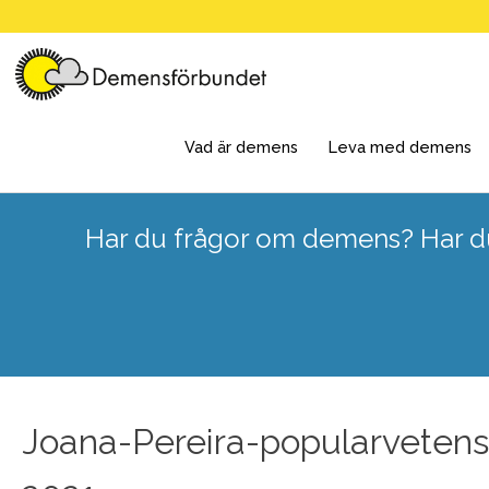
Skip
to
content
Vad är demens
Leva med demens
Har du frågor om demens? Har du
Joana-Pereira-popularvetens