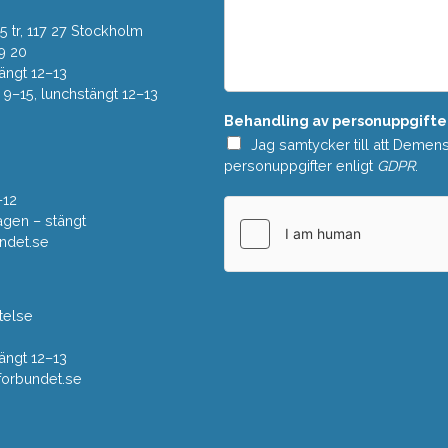
o
d
w
 tr, 117 27 Stockholm
d
n
e
9 20
*
l
ängt 12–13
a
–15, lunchstängt 12–13
n
Behandling av personuppgifte
d
e
Jag samtycker till att Demen
*
personuppgifter enligt
GDPR
.
–12
gen – stängt
ndet.se
telse
ängt 12–13
rbundet.se