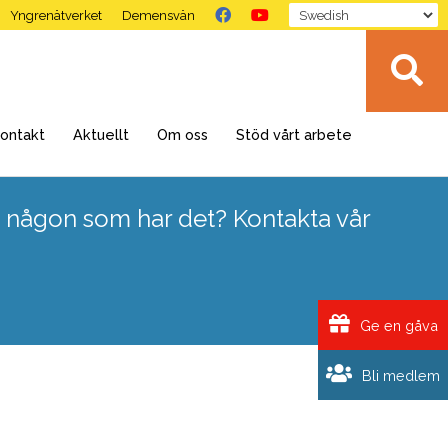
Yngrenätverket
Demensvän
ontakt
Aktuellt
Om oss
Stöd vårt arbete
 någon som har det? Kontakta vår
Ge en gåva
Bli medlem