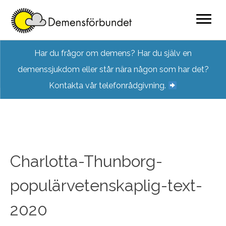
Skip
Har du frågor om demens? Har du själv en
to
demenssjukdom eller står nära någon som har det?
content
Kontakta vår telefonrådgivning.
Charlotta-Thunborg-
populärvetenskaplig-text-
2020