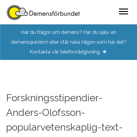
Skip
Har du frågor om demens? Har du själv en
to
demenssjukdom eller står nära någon som har det?
content
Kontakta vår telefonrådgivning.
Forskningsstipendier-
Anders-Olofsson-
popularvetenskaplig-text-