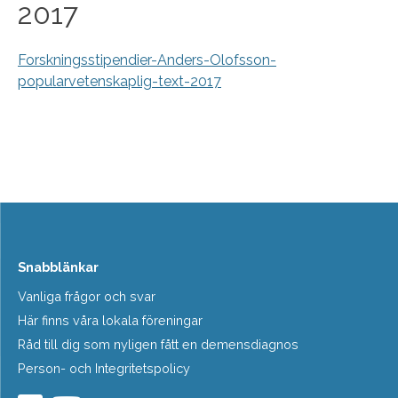
2017
Forskningsstipendier-Anders-Olofsson-
popularvetenskaplig-text-2017
Snabblänkar
Vanliga frågor och svar
Här finns våra lokala föreningar
Råd till dig som nyligen fått en demensdiagnos
Person- och Integritetspolicy