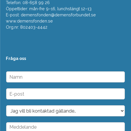
Telefon: 08-658 99 26
Öppettider: mån-fre 9–16, lunchstängt 12–13
E-post:
demensfonden@demensforbundet.se
www.demensfonden.se
Org.nr: 802403-4442
Fråga oss
N
a
m
n
E
*
-
p
o
D
s
r
t
o
*
p
M
d
e