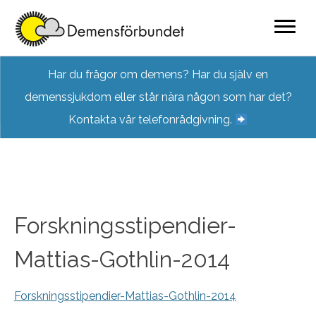
Skip
Har du frågor om demens? Har du själv en
to
demenssjukdom eller står nära någon som har det?
content
Kontakta vår telefonrådgivning.
Forskningsstipendier-
Mattias-Gothlin-2014
Forskningsstipendier-Mattias-Gothlin-2014