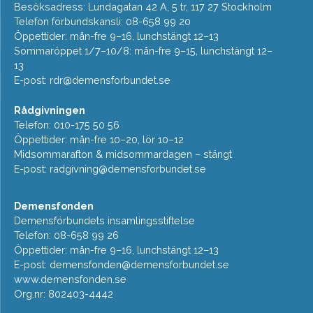
Besöksadress: Lundagatan 42 A, 5 tr, 117 27 Stockholm
Telefon förbundskansli: 08-658 99 20
Öppettider: mån-fre 9–16, lunchstängt 12–13
Sommaröppet 1/7–10/8: mån-fre 9–15, lunchstängt 12–
13
E-post:
rdr@demensforbundet.se
Rådgivningen
Telefon: 010-175 50 56
Öppettider: mån-fre 10–20, lör 10–12
Midsommarafton & midsommardagen – stängt
E-post:
radgivning@demensforbundet.se
Demensfonden
Demensförbundets insamlingsstiftelse
Telefon: 08-658 99 26
Öppettider: mån-fre 9–16, lunchstängt 12–13
E-post:
demensfonden@demensforbundet.se
www.demensfonden.se
Org.nr: 802403-4442