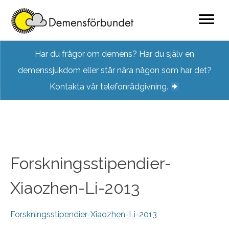
Skip
Har du frågor om demens? Har du själv en
to
demenssjukdom eller står nära någon som har det?
content
Kontakta vår telefonrådgivning.
Forskningsstipendier-
Xiaozhen-Li-2013
Forskningsstipendier-Xiaozhen-Li-2013