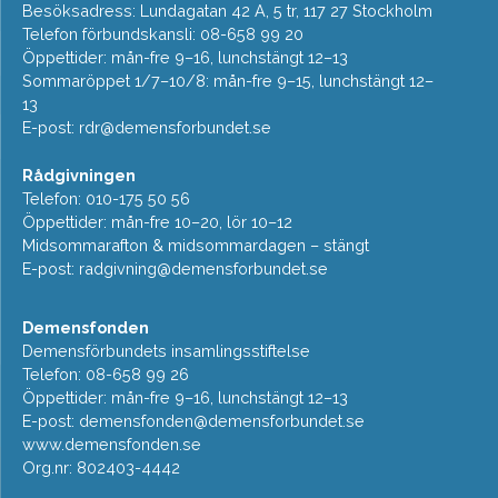
Besöksadress: Lundagatan 42 A, 5 tr, 117 27 Stockholm
Telefon förbundskansli: 08-658 99 20
Öppettider: mån-fre 9–16, lunchstängt 12–13
Sommaröppet 1/7–10/8: mån-fre 9–15, lunchstängt 12–
13
E-post:
rdr@demensforbundet.se
Rådgivningen
Telefon: 010-175 50 56
Öppettider: mån-fre 10–20, lör 10–12
Midsommarafton & midsommardagen – stängt
E-post:
radgivning@demensforbundet.se
Demensfonden
Demensförbundets insamlingsstiftelse
Telefon: 08-658 99 26
Öppettider: mån-fre 9–16, lunchstängt 12–13
E-post:
demensfonden@demensforbundet.se
www.demensfonden.se
Org.nr: 802403-4442