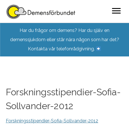
Skip
Har du frågor om demens? Har du själv en
to
demenssjukdom eller står nära någon som har det?
content
Kontakta vår telefonrådgivning.
Forskningsstipendier-Sofia-
Sollvander-2012
Forskningsstipendier-Sofia-Sollvander-2012