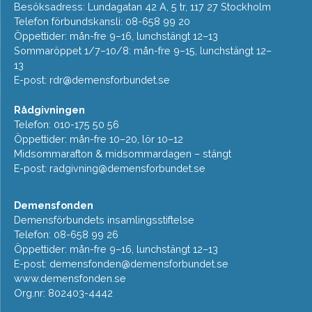
Besöksadress: Lundagatan 42 A, 5 tr, 117 27 Stockholm
Telefon förbundskansli: 08-658 99 20
Öppettider: mån-fre 9–16, lunchstängt 12–13
Sommaröppet 1/7–10/8: mån-fre 9–15, lunchstängt 12–
13
E-post:
rdr@demensforbundet.se
Rådgivningen
Telefon: 010-175 50 56
Öppettider: mån-fre 10–20, lör 10–12
Midsommarafton & midsommardagen – stängt
E-post:
radgivning@demensforbundet.se
Demensfonden
Demensförbundets insamlingsstiftelse
Telefon: 08-658 99 26
Öppettider: mån-fre 9–16, lunchstängt 12–13
E-post:
demensfonden@demensforbundet.se
www.demensfonden.se
Org.nr: 802403-4442