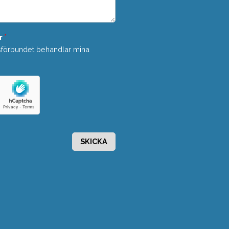
r
*
sförbundet behandlar mina
SKICKA