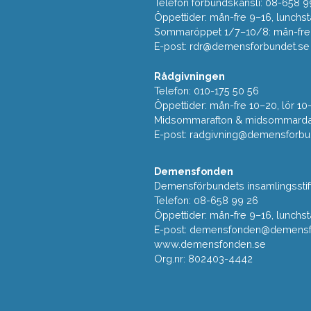
Telefon förbundskansli: 08-658 9
Öppettider: mån-fre 9–16, lunchst
Sommaröppet 1/7–10/8: mån-fre 9
E-post:
rdr@demensforbundet.se
Rådgivningen
Telefon: 010-175 50 56
Öppettider: mån-fre 10–20, lör 10
Midsommarafton & midsommarda
E-post:
radgivning@demensforbu
Demensfonden
Demensförbundets insamlingsstif
Telefon: 08-658 99 26
Öppettider: mån-fre 9–16, lunchst
E-post:
demensfonden@demensfo
www.demensfonden.se
Org.nr: 802403-4442