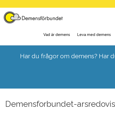
Skip
to
content
Vad är demens
Leva med demens
Har du frågor om demens? Har du
Demensforbundet-arsredovis