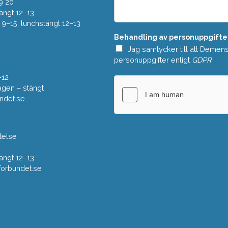
e
9 20
*
l
ängt 12–13
a
–15, lunchstängt 12–13
n
Behandling av personuppgifte
d
e
Jag samtycker till att Demen
*
personuppgifter enligt
GDPR
.
–12
gen – stängt
ndet.se
telse
ängt 12–13
rbundet.se