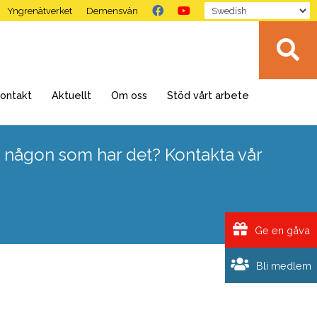
Yngrenätverket
Demensvän
ontakt
Aktuellt
Om oss
Stöd vårt arbete
 någon som har det? Kontakta vår
Ge en gåva
Bli medlem