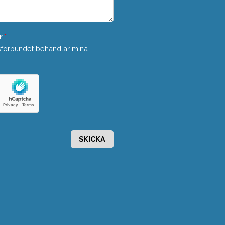
r
*
sförbundet behandlar mina
SKICKA