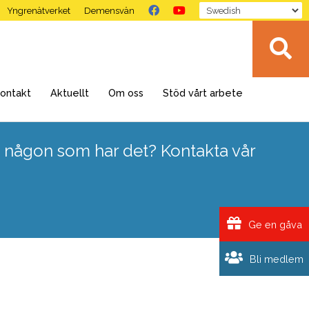
Yngrenätverket
Demensvän
ontakt
Aktuellt
Om oss
Stöd vårt arbete
 någon som har det? Kontakta vår
Ge en gåva
Bli medlem