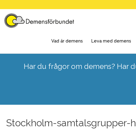
Skip
to
content
Vad är demens
Leva med demens
Har du frågor om demens? Har du
Stockholm-samtalsgrupper-h