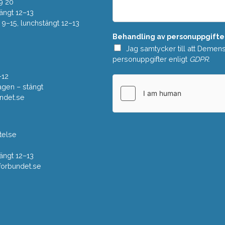
e
9 20
*
l
ängt 12–13
a
–15, lunchstängt 12–13
n
Behandling av personuppgifte
d
e
Jag samtycker till att Demen
*
personuppgifter enligt
GDPR
.
–12
gen – stängt
ndet.se
telse
ängt 12–13
rbundet.se