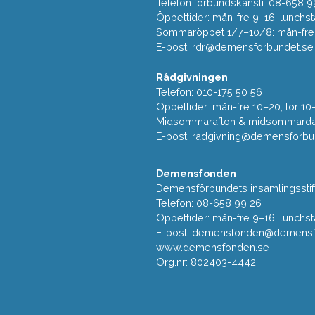
Telefon förbundskansli: 08-658 9
Öppettider: mån-fre 9–16, lunchst
Sommaröppet 1/7–10/8: mån-fre 9
E-post:
rdr@demensforbundet.se
Rådgivningen
Telefon: 010-175 50 56
Öppettider: mån-fre 10–20, lör 10
Midsommarafton & midsommarda
E-post:
radgivning@demensforbu
Demensfonden
Demensförbundets insamlingsstif
Telefon: 08-658 99 26
Öppettider: mån-fre 9–16, lunchst
E-post:
demensfonden@demensfo
www.demensfonden.se
Org.nr: 802403-4442