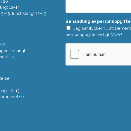
e
9 20
*
l
ängt 12–13
a
–15, lunchstängt 12–13
n
Behandling av personuppgifte
d
e
Jag samtycker till att Demen
*
personuppgifter enligt
GDPR
.
–12
gen – stängt
ndet.se
telse
ängt 12–13
rbundet.se