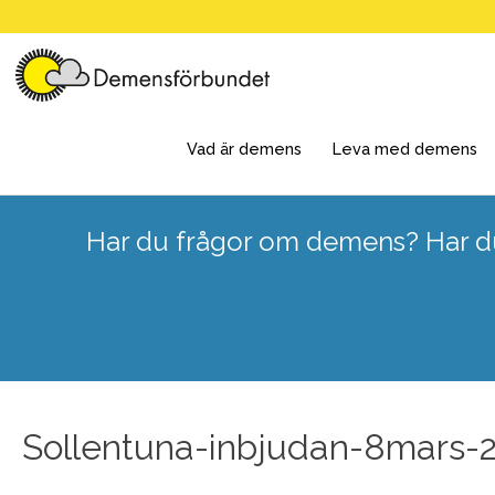
Skip
to
content
Vad är demens
Leva med demens
Har du frågor om demens? Har du
Sollentuna-inbjudan-8mars-