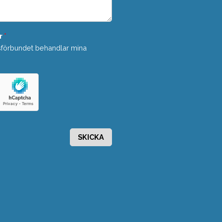
r
*
sförbundet behandlar mina
SKICKA