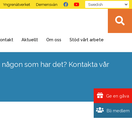
Yngrenätverket
Demensvän
ontakt
Aktuellt
Om oss
Stöd vårt arbete
 någon som har det? Kontakta vår
Ge en gåva
Bli medlem