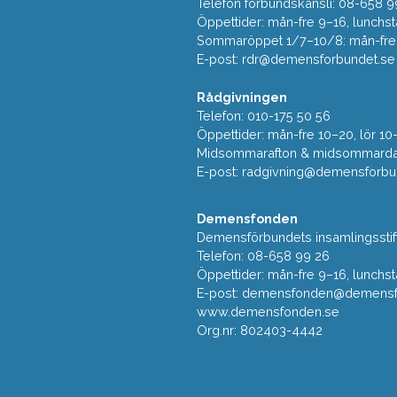
Telefon förbundskansli: 08-658 9
Öppettider: mån-fre 9–16, lunchst
Sommaröppet 1/7–10/8: mån-fre 9
E-post:
rdr@demensforbundet.se
Rådgivningen
Telefon: 010-175 50 56
Öppettider: mån-fre 10–20, lör 10
Midsommarafton & midsommarda
E-post:
radgivning@demensforbu
Demensfonden
Demensförbundets insamlingsstif
Telefon: 08-658 99 26
Öppettider: mån-fre 9–16, lunchst
E-post:
demensfonden@demensfo
www.demensfonden.se
Org.nr: 802403-4442