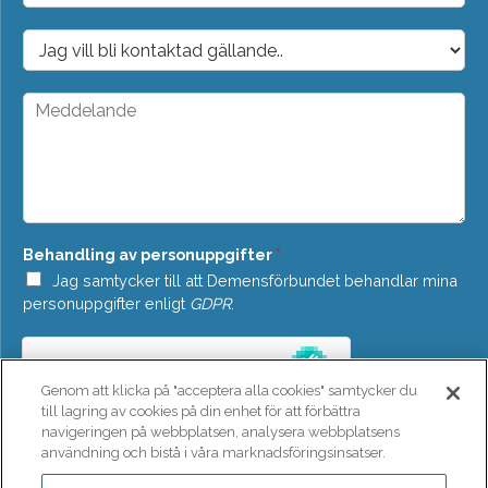
p
o
D
s
r
t
o
*
p
M
d
e
o
d
w
d
n
e
*
l
a
n
Behandling av personuppgifter
*
d
e
Jag samtycker till att Demensförbundet behandlar mina
*
personuppgifter enligt
GDPR
.
Genom att klicka på "acceptera alla cookies" samtycker du
till lagring av cookies på din enhet för att förbättra
navigeringen på webbplatsen, analysera webbplatsens
användning och bistå i våra marknadsföringsinsatser.
SKICKA