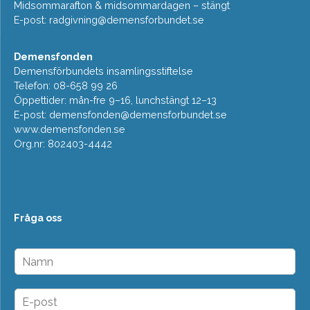
Midsommarafton & midsommardagen – stängt
E-post:
radgivning@demensforbundet.se
Demensfonden
Demensförbundets insamlingsstiftelse
Telefon: 08-658 99 26
Öppettider: mån-fre 9–16, lunchstängt 12–13
E-post:
demensfonden@demensforbundet.se
www.demensfonden.se
Org.nr: 802403-4442
Fråga oss
N
a
m
n
E
*
-