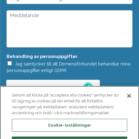
r
t
o
*
p
M
d
e
o
d
w
d
n
e
*
l
a
n
Behandling av personuppgifter
*
d
e
Jag samtycker till att Demensförbundet behandlar mina
*
personuppgifter enligt
GDPR
.
Genom att klicka på "acceptera alla cookies" samtycker du
till lagring av cookies på din enhet för att förbättra
navigeringen på webbplatsen, analysera webbplatsens
användning och bistå i våra marknadsföringsinsatser.
SKICKA
Cookie-inställningar