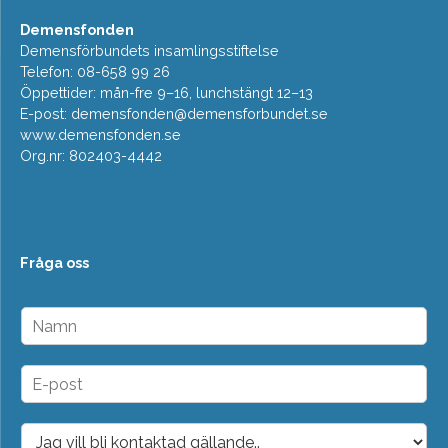
Demensfonden
Demensförbundets insamlingsstiftelse
Telefon: 08-658 99 26
Öppettider: mån-fre 9–16, lunchstängt 12–13
E-post:
demensfonden@demensforbundet.se
www.demensfonden.se
Org.nr: 802403-4442
Fråga oss
N
a
m
n
E
*
-
p
o
D
s