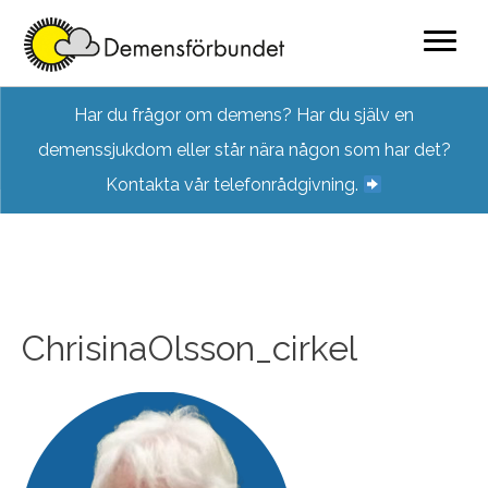
Skip
Har du frågor om demens? Har du själv en
to
demenssjukdom eller står nära någon som har det?
content
Kontakta vår telefonrådgivning.
ChrisinaOlsson_cirkel