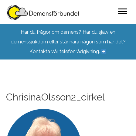
Skip
Har du frågor om demens? Har du själv en
to
demenssjukdom eller står nära någon som har det?
content
Kontakta vår telefonrådgivning.
ChrisinaOlsson2_cirkel