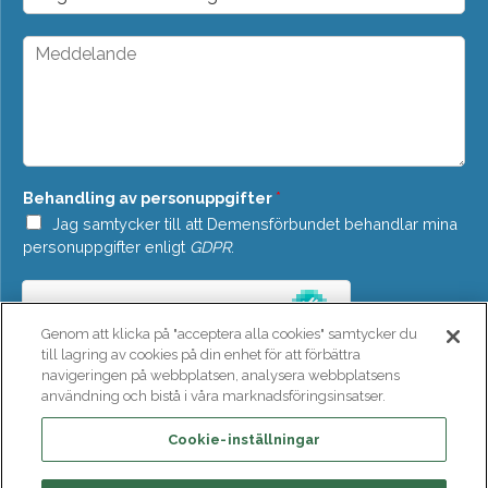
r
t
o
*
p
M
d
e
o
d
w
d
n
e
*
l
a
n
Behandling av personuppgifter
*
d
e
Jag samtycker till att Demensförbundet behandlar mina
*
personuppgifter enligt
GDPR
.
Genom att klicka på "acceptera alla cookies" samtycker du
till lagring av cookies på din enhet för att förbättra
navigeringen på webbplatsen, analysera webbplatsens
användning och bistå i våra marknadsföringsinsatser.
SKICKA
Cookie-inställningar