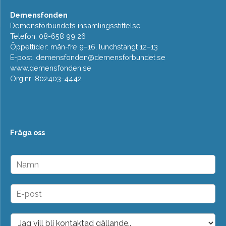
Demensfonden
Demensförbundets insamlingsstiftelse
Telefon: 08-658 99 26
Öppettider: mån-fre 9–16, lunchstängt 12–13
E-post:
demensfonden@demensforbundet.se
www.demensfonden.se
Org.nr: 802403-4442
Fråga oss
N
a
m
n
E
*
-
p
o
D
s