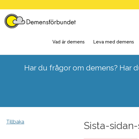
Skip
to
content
Vad är demens
Leva med demens
Har du frågor om demens? Har du
Tillbaka
Sista-sidan