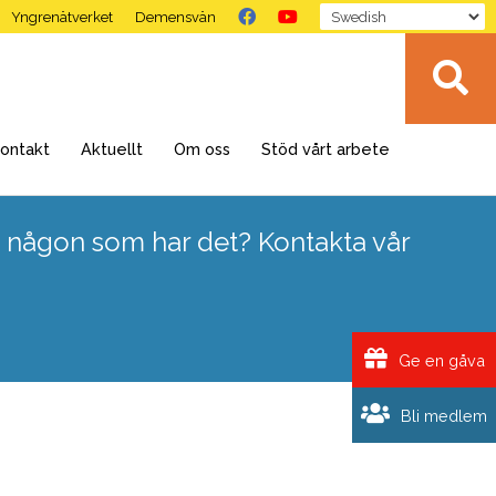
Yngrenätverket
Demensvän
ontakt
Aktuellt
Om oss
Stöd vårt arbete
 någon som har det? Kontakta vår
Ge en gåva
Bli medlem