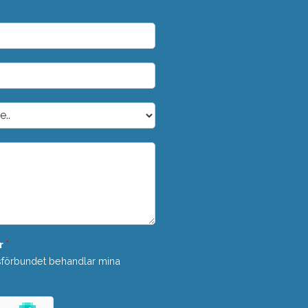
r
*
sförbundet behandlar mina