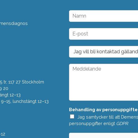
N
a
 demensdiagnos
m
n
E
*
-
p
o
D
s
r
t
o
*
p
M
d
e
o
d
w
 tr, 117 27 Stockholm
d
n
e
9 20
*
l
ängt 12–13
a
–15, lunchstängt 12–13
n
Behandling av personuppgifte
d
e
Jag samtycker till att Demen
*
personuppgifter enligt
GDPR
.
–12