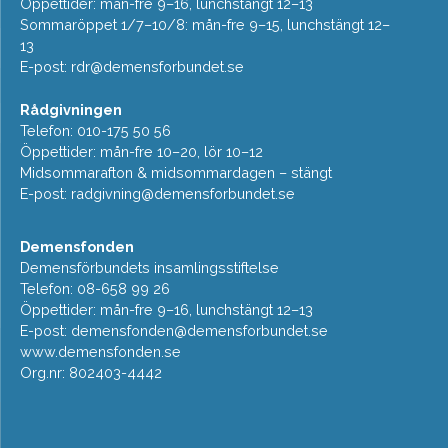
Öppettider: mån-fre 9–16, lunchstängt 12–13
Sommaröppet 1/7–10/8: mån-fre 9–15, lunchstängt 12–
13
E-post:
rdr@demensforbundet.se
Rådgivningen
Telefon: 010-175 50 56
Öppettider: mån-fre 10–20, lör 10–12
Midsommarafton & midsommardagen – stängt
E-post:
radgivning@demensforbundet.se
Demensfonden
Demensförbundets insamlingsstiftelse
Telefon: 08-658 99 26
Öppettider: mån-fre 9–16, lunchstängt 12–13
E-post:
demensfonden@demensforbundet.se
www.demensfonden.se
Org.nr: 802403-4442