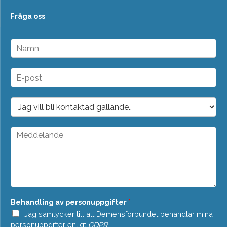
Fråga oss
N
a
m
n
E
*
-
p
o
D
s
r
t
o
*
p
M
d
e
o
d
w
d
n
e
*
l
a
n
Behandling av personuppgifter
*
d
e
Jag samtycker till att Demensförbundet behandlar mina
*
personuppgifter enligt
GDPR
.