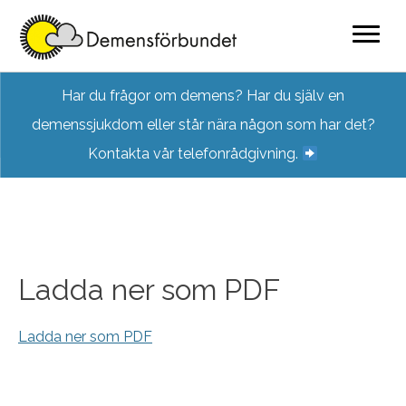
Skip
Har du frågor om demens? Har du själv en
to
demenssjukdom eller står nära någon som har det?
content
Kontakta vår telefonrådgivning.
Ladda ner som PDF
Ladda ner som PDF