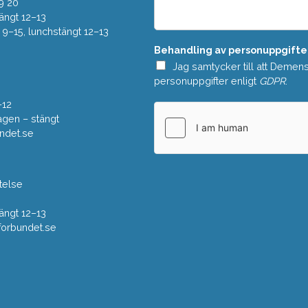
e
9 20
*
l
ängt 12–13
a
–15, lunchstängt 12–13
n
Behandling av personuppgifte
d
e
Jag samtycker till att Demen
*
personuppgifter enligt
GDPR
.
–12
gen – stängt
ndet.se
telse
ängt 12–13
rbundet.se