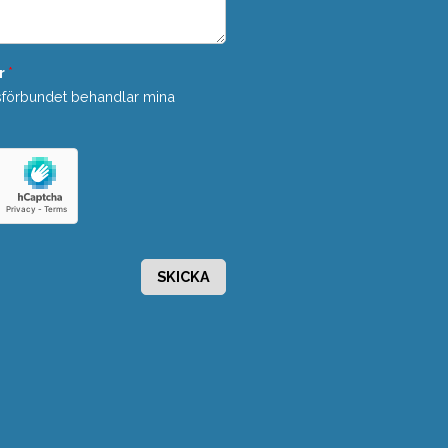
r
*
sförbundet behandlar mina
SKICKA