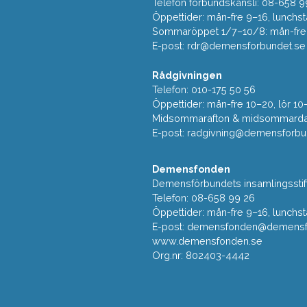
Telefon förbundskansli: 08-658 9
Öppettider: mån-fre 9–16, lunchst
Sommaröppet 1/7–10/8: mån-fre 9
E-post:
rdr@demensforbundet.se
Rådgivningen
Telefon: 010-175 50 56
Öppettider: mån-fre 10–20, lör 10
Midsommarafton & midsommarda
E-post:
radgivning@demensforbu
Demensfonden
Demensförbundets insamlingsstif
Telefon: 08-658 99 26
Öppettider: mån-fre 9–16, lunchst
E-post:
demensfonden@demensfo
www.demensfonden.se
Org.nr: 802403-4442