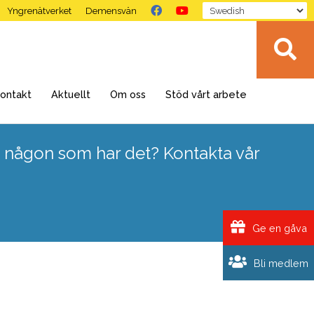
Yngrenätverket
Demensvän
ontakt
Aktuellt
Om oss
Stöd vårt arbete
 någon som har det? Kontakta vår
Ge en gåva
Bli medlem