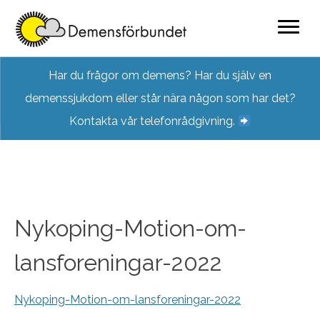
Skip
Har du frågor om demens? Har du själv en
to
demenssjukdom eller står nära någon som har det?
content
Kontakta vår telefonrådgivning.
Nykoping-Motion-om-
lansforeningar-2022
Nykoping-Motion-om-lansforeningar-2022