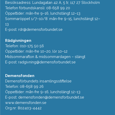
Besöksadress: Lundagatan 42 A, 5 tr, 117 27 Stockholm
Telefon förbundskansli: 08-658 99 20
Öppettider: mån-fre 9–16, lunchstängt 12–13
Sommaröppet 1/7–10/8: mån-fre 9–15, lunchstängt 12–
13
E-post:
rdr@demensforbundet.se
Rådgivningen
Telefon: 010-175 50 56
Öppettider: mån-fre 10–20, lör 10–12
Midsommarafton & midsommardagen – stängt
E-post:
radgivning@demensforbundet.se
Demensfonden
Demensförbundets insamlingsstiftelse
Telefon: 08-658 99 26
Öppettider: mån-fre 9–16, lunchstängt 12–13
E-post:
demensfonden@demensforbundet.se
www.demensfonden.se
Org.nr: 802403-4442