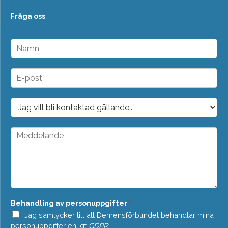
Fråga oss
N
a
m
n
E
*
-
p
o
D
s
r
t
o
*
p
M
d
e
o
d
w
d
n
e
*
l
a
n
Behandling av personuppgifter
*
d
e
Jag samtycker till att Demensförbundet behandlar mina
*
personuppgifter enligt
GDPR
.