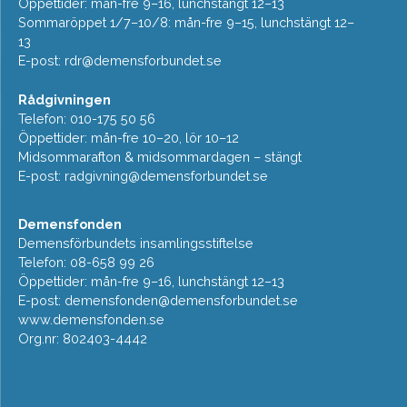
Öppettider: mån-fre 9–16, lunchstängt 12–13
Sommaröppet 1/7–10/8: mån-fre 9–15, lunchstängt 12–
13
E-post:
rdr@demensforbundet.se
Rådgivningen
Telefon: 010-175 50 56
Öppettider: mån-fre 10–20, lör 10–12
Midsommarafton & midsommardagen – stängt
E-post:
radgivning@demensforbundet.se
Demensfonden
Demensförbundets insamlingsstiftelse
Telefon: 08-658 99 26
Öppettider: mån-fre 9–16, lunchstängt 12–13
E-post:
demensfonden@demensforbundet.se
www.demensfonden.se
Org.nr: 802403-4442