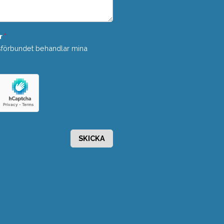
r
*
sförbundet behandlar mina
SKICKA