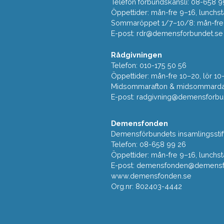
Telefon förbundskansli: 08-658 9
Öppettider: mån-fre 9–16, lunchst
Sommaröppet 1/7–10/8: mån-fre 9
E-post:
rdr@demensforbundet.se
Rådgivningen
Telefon: 010-175 50 56
Öppettider: mån-fre 10–20, lör 10
Midsommarafton & midsommarda
E-post:
radgivning@demensforbu
Demensfonden
Demensförbundets insamlingsstif
Telefon: 08-658 99 26
Öppettider: mån-fre 9–16, lunchst
E-post:
demensfonden@demensfo
www.demensfonden.se
Org.nr: 802403-4442