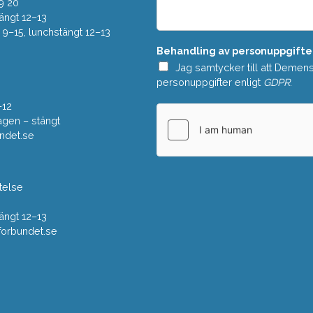
e
9 20
*
l
ängt 12–13
a
–15, lunchstängt 12–13
n
Behandling av personuppgifte
d
e
Jag samtycker till att Demen
*
personuppgifter enligt
GDPR
.
–12
gen – stängt
ndet.se
telse
ängt 12–13
rbundet.se