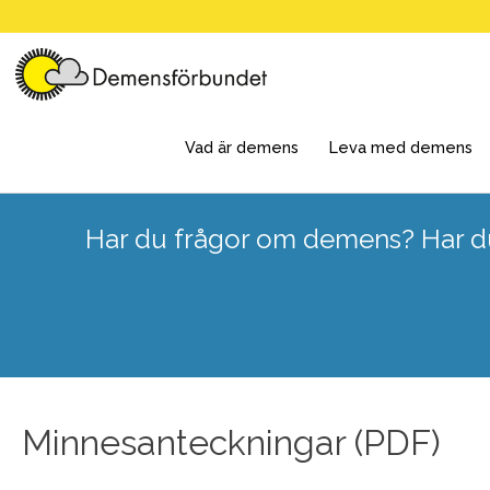
Skip
to
content
Vad är demens
Leva med demens
Har du frågor om demens? Har du
Minnesanteckningar (PDF)