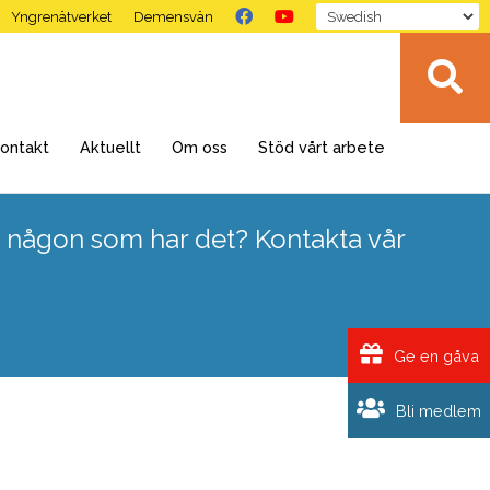
Yngrenätverket
Demensvän
ontakt
Aktuellt
Om oss
Stöd vårt arbete
 någon som har det? Kontakta vår
Ge en gåva
Bli medlem